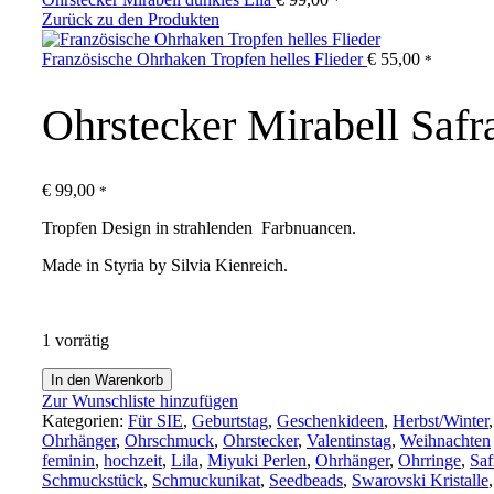
*
Zurück zu den Produkten
Französische Ohrhaken Tropfen helles Flieder
€
55,00
*
Ohrstecker Mirabell Safr
€
99,00
*
Tropfen Design in strahlenden Farbnuancen.
Made in Styria by Silvia Kienreich.
1 vorrätig
Ohrstecker
In den Warenkorb
Mirabell
Zur Wunschliste hinzufügen
Safrangelb
Kategorien:
Für SIE
,
Geburtstag
,
Geschenkideen
,
Herbst/Winter
,
Menge
Ohrhänger
,
Ohrschmuck
,
Ohrstecker
,
Valentinstag
,
Weihnachten
feminin
,
hochzeit
,
Lila
,
Miyuki Perlen
,
Ohrhänger
,
Ohrringe
,
Saf
Schmuckstück
,
Schmuckunikat
,
Seedbeads
,
Swarovski Kristalle
,