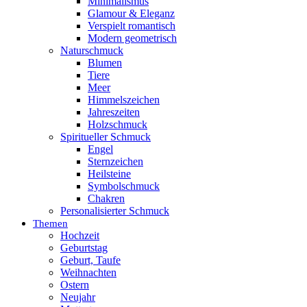
Minimalismus
Glamour & Eleganz
Verspielt romantisch
Modern geometrisch
Naturschmuck
Blumen
Tiere
Meer
Himmelszeichen
Jahreszeiten
Holzschmuck
Spiritueller Schmuck
Engel
Sternzeichen
Heilsteine
Symbolschmuck
Chakren
Personalisierter Schmuck
Themen
Hochzeit
Geburtstag
Geburt, Taufe
Weihnachten
Ostern
Neujahr