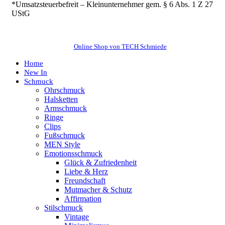
*Umsatzsteuerbefreit – Kleinunternehmer gem. § 6 Abs. 1 Z 27
UStG
Online Shop von TECH Schmiede
Home
New In
Schmuck
Ohrschmuck
Halsketten
Armschmuck
Ringe
Clips
Fußschmuck
MEN Style
Emotionsschmuck
Glück & Zufriedenheit
Liebe & Herz
Freundschaft
Mutmacher & Schutz
Affirmation
Stilschmuck
Vintage