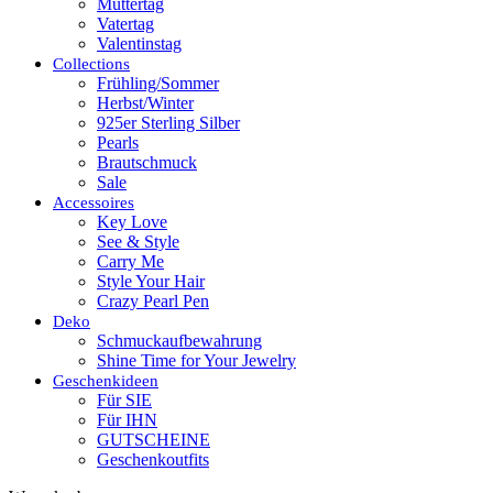
Muttertag
Vatertag
Valentinstag
Collections
Frühling/Sommer
Herbst/Winter
925er Sterling Silber
Pearls
Brautschmuck
Sale
Accessoires
Key Love
See & Style
Carry Me
Style Your Hair
Crazy Pearl Pen
Deko
Schmuckaufbewahrung
Shine Time for Your Jewelry
Geschenkideen
Für SIE
Für IHN
GUTSCHEINE
Geschenkoutfits