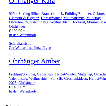
Ohrhänger Kara
925er Sterling Silber
,
Brautschmuck
,
Frühling/Sommer
,
Geburtst
Glamour & Eleganz
,
Herbst/Winter
,
Minimalismus
,
Muttertag
,
Ohrschmuck
,
Valentinstag
,
Weihnachten
,
Hochzeit
,
Minimalistis
Ohrhänger
€
109,00
*
In den Warenkorb
Schnellansicht
Zur Wunschliste hinzufügen
Ohrhänger Amber
Frühling/Sommer
,
Geburtstag
,
Herbst/Winter
,
Muttertag
,
Ohrsch
Valentinstag
,
Weihnachten
,
Für SIE
,
Geschenkideen
,
Herbst/Win
2025
,
Ohrhänger
€
149,00
*
In den Warenkorb