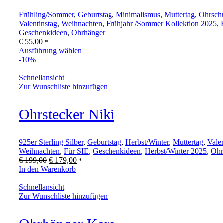
Frühling/Sommer
,
Geburtstag
,
Minimalismus
,
Muttertag
,
Ohrsch
Valentinstag
,
Weihnachten
,
Frühjahr /Sommer Kollektion 2025
,
Geschenkideen
,
Ohrhänger
€
55,00
*
Ausführung wählen
-10%
Schnellansicht
Zur Wunschliste hinzufügen
Ohrstecker Niki
925er Sterling Silber
,
Geburtstag
,
Herbst/Winter
,
Muttertag
,
Vale
Weihnachten
,
Für SIE
,
Geschenkideen
,
Herbst/Winter 2025
,
Ohr
Ursprünglicher
Aktueller
€
199,00
€
179,00
*
Preis
Preis
In den Warenkorb
war:
ist:
€ 199,00
€ 179,00.
Schnellansicht
Zur Wunschliste hinzufügen