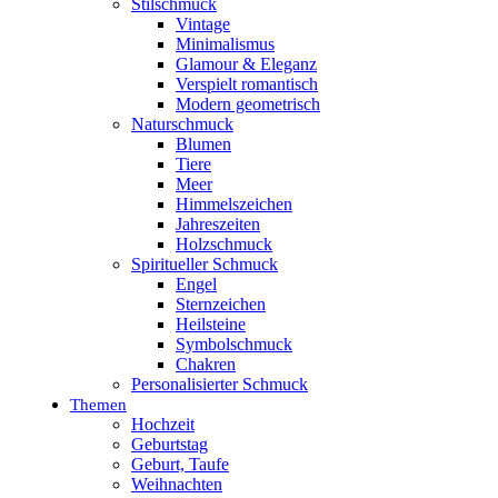
Stilschmuck
Vintage
Minimalismus
Glamour & Eleganz
Verspielt romantisch
Modern geometrisch
Naturschmuck
Blumen
Tiere
Meer
Himmelszeichen
Jahreszeiten
Holzschmuck
Spiritueller Schmuck
Engel
Sternzeichen
Heilsteine
Symbolschmuck
Chakren
Personalisierter Schmuck
Themen
Hochzeit
Geburtstag
Geburt, Taufe
Weihnachten