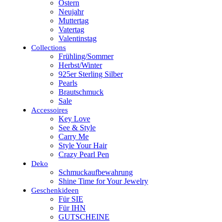
Ostern
Neujahr
Muttertag
Vatertag
Valentinstag
Collections
Frühling/Sommer
Herbst/Winter
925er Sterling Silber
Pearls
Brautschmuck
Sale
Accessoires
Key Love
See & Style
Carry Me
Style Your Hair
Crazy Pearl Pen
Deko
Schmuckaufbewahrung
Shine Time for Your Jewelry
Geschenkideen
Für SIE
Für IHN
GUTSCHEINE