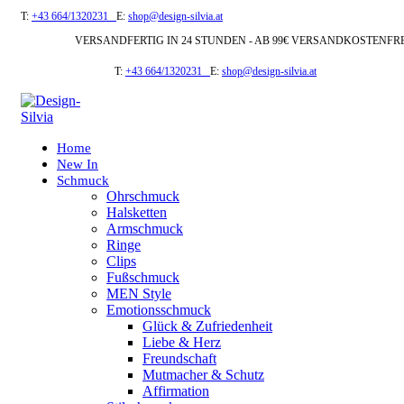
T:
+43 664/1320231
E:
shop@design-silvia.at
VERSANDFERTIG IN 24 STUNDEN - AB 99€ VERSANDKOSTENFR
T:
+43 664/1320231
E:
shop@design-silvia.at
Home
New In
Schmuck
Ohrschmuck
Halsketten
Armschmuck
Ringe
Clips
Fußschmuck
MEN Style
Emotionsschmuck
Glück & Zufriedenheit
Liebe & Herz
Freundschaft
Mutmacher & Schutz
Affirmation