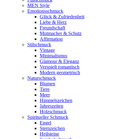
MEN Style
Emotionsschmuck
Glück & Zufriedenheit
Liebe & Herz
Freundschaft
Mutmacher & Schutz
Affirmation
Stilschmuck
Vintage
Minimalismus
Glamour & Eleganz
Verspielt romantisch
Modern geometrisch
Naturschmuck
Blumen
Tiere
Meer
Himmelszeichen
Jahreszeiten
Holzschmuck
Spiritueller Schmuck
Engel
Sternzeichen
Heilsteine