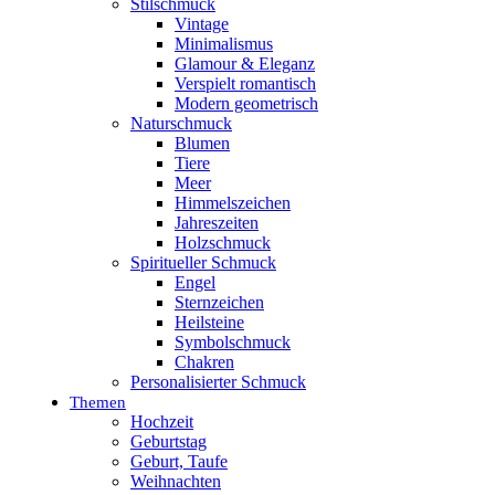
Stilschmuck
Vintage
Minimalismus
Glamour & Eleganz
Verspielt romantisch
Modern geometrisch
Naturschmuck
Blumen
Tiere
Meer
Himmelszeichen
Jahreszeiten
Holzschmuck
Spiritueller Schmuck
Engel
Sternzeichen
Heilsteine
Symbolschmuck
Chakren
Personalisierter Schmuck
Themen
Hochzeit
Geburtstag
Geburt, Taufe
Weihnachten