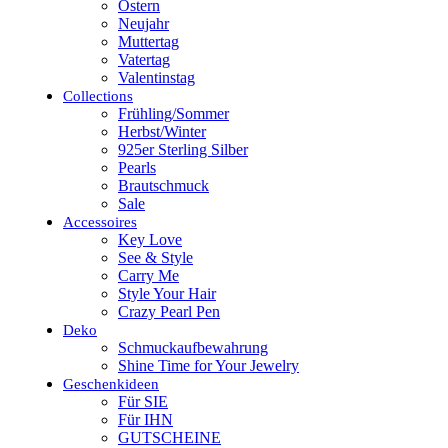
Ostern
Neujahr
Muttertag
Vatertag
Valentinstag
Collections
Frühling/Sommer
Herbst/Winter
925er Sterling Silber
Pearls
Brautschmuck
Sale
Accessoires
Key Love
See & Style
Carry Me
Style Your Hair
Crazy Pearl Pen
Deko
Schmuckaufbewahrung
Shine Time for Your Jewelry
Geschenkideen
Für SIE
Für IHN
GUTSCHEINE