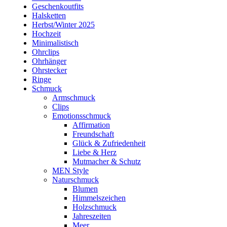
Geschenkoutfits
Halsketten
Herbst/Winter 2025
Hochzeit
Minimalistisch
Ohrclips
Ohrhänger
Ohrstecker
Ringe
Schmuck
Armschmuck
Clips
Emotionsschmuck
Affirmation
Freundschaft
Glück & Zufriedenheit
Liebe & Herz
Mutmacher & Schutz
MEN Style
Naturschmuck
Blumen
Himmelszeichen
Holzschmuck
Jahreszeiten
Meer