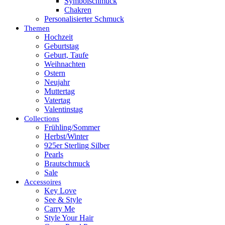
Symbolschmuck
Chakren
Personalisierter Schmuck
Themen
Hochzeit
Geburtstag
Geburt, Taufe
Weihnachten
Ostern
Neujahr
Muttertag
Vatertag
Valentinstag
Collections
Frühling/Sommer
Herbst/Winter
925er Sterling Silber
Pearls
Brautschmuck
Sale
Accessoires
Key Love
See & Style
Carry Me
Style Your Hair