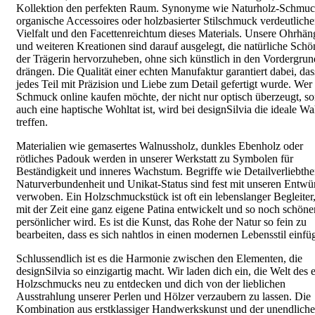
Kollektion den perfekten Raum. Synonyme wie Naturholz-Schmuc
organische Accessoires oder holzbasierter Stilschmuck verdeutliche
Vielfalt und den Facettenreichtum dieses Materials. Unsere Ohrhän
und weiteren Kreationen sind darauf ausgelegt, die natürliche Schö
der Trägerin hervorzuheben, ohne sich künstlich in den Vordergrun
drängen. Die Qualität einer echten Manufaktur garantiert dabei, das
jedes Teil mit Präzision und Liebe zum Detail gefertigt wurde. Wer
Schmuck online kaufen möchte, der nicht nur optisch überzeugt, s
auch eine haptische Wohltat ist, wird bei designSilvia die ideale Wa
treffen.
Materialien wie gemasertes Walnussholz, dunkles Ebenholz oder
rötliches Padouk werden in unserer Werkstatt zu Symbolen für
Beständigkeit und inneres Wachstum. Begriffe wie Detailverliebthei
Naturverbundenheit und Unikat-Status sind fest mit unseren Entwü
verwoben. Ein Holzschmuckstück ist oft ein lebenslanger Begleiter,
mit der Zeit eine ganz eigene Patina entwickelt und so noch schöne
persönlicher wird. Es ist die Kunst, das Rohe der Natur so fein zu
bearbeiten, dass es sich nahtlos in einen modernen Lebensstil einfüg
Schlussendlich ist es die Harmonie zwischen den Elementen, die
designSilvia so einzigartig macht. Wir laden dich ein, die Welt des 
Holzschmucks neu zu entdecken und dich von der lieblichen
Ausstrahlung unserer Perlen und Hölzer verzaubern zu lassen. Die
Kombination aus erstklassiger Handwerkskunst und der unendlich