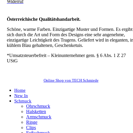
Widerruf
Österreichische Qualitätshandarbeit.
Schöne, warme Farben. Einzigartige Muster und Formen. Es ergibt
sich durch die Art und Form des Designs eine sehr angenehme,
einzigartige Leichtigkeit des Tragens.
Geliefert wird in eleganten, i
kühlem Blau gehaltenen, Geschenketuis.
*Umsatzsteuerbefreit – Kleinunternehmer gem. § 6 Abs. 1 Z 27
UStG
Online Shop von TECH Schmiede
Home
New In
Schmuck
Ohrschmuck
Halsketten
Armschmuck
Ringe
Clips
Fußschmuck