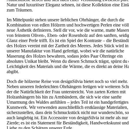
Natur und luxuriöser Eleganz sehnen, ist diese Kollektion eine Ein
zum Träumen.
Im Mittelpunkt stehen unsere lieblichen Ohrhänger, die durch die
Kombination von edlen Hölzern und hochwertigen Perlen eine völl
neue Ästhetik definieren. Stell dir vor, wie die warme, matte Mase
von feinstem Oliven-, Eben- oder Rosenholz auf den sanften, seidi
Glanz einer Perle trifft. Es ist ein Spiel der Kontraste – die Beständ
des Holzes vereint mit der Zartheit des Meeres. Jedes Stück wird in
unserer Manufaktur von Hand gefertigt, wobei wir die natürliche
Maserung des Holzes bewahren, sodass jedes Paar Ohrringe ein
absolutes Unikat bleibt. Wenn du diesen Schmuck trägst, spürst du 
Leichtigkeit des Materials und die Wärme, die es direkt an deine H
abgibt.
Doch die hölzerne Reise von designSilvia bietet noch so viel mehr.
Neben unseren federleichten Ohrhängern fertigen wir weiteren Sc
der die Natürlichkeit der Frau unterstreicht. Von zarten Ketten mit
Holzanhängern bis hin zu Armbändern, die sich wie eine sanfte
Umarmung des Waldes anfühlen – jedes Teil ist ein handgefertigtes
Kunstwerk. Wir verwenden ausschließlich erstklassige Materialien
sicherzustellen, dass dein Schmuckstück nicht nur wunderschön, s
auch langlebig ist. Ein Accessoire von designSilvia ist mehr als nur
Zierde; es ist ein Statement für Beständigkeit, Handwerkskunst und
Liebe zu den Schätzen unserer Erde.