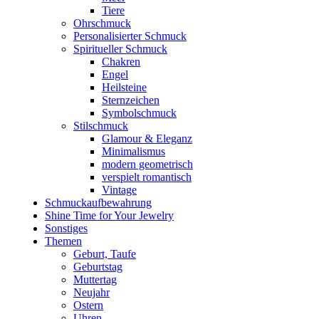
Tiere
Ohrschmuck
Personalisierter Schmuck
Spiritueller Schmuck
Chakren
Engel
Heilsteine
Sternzeichen
Symbolschmuck
Stilschmuck
Glamour & Eleganz
Minimalismus
modern geometrisch
verspielt romantisch
Vintage
Schmuckaufbewahrung
Shine Time for Your Jewelry
Sonstiges
Themen
Geburt, Taufe
Geburtstag
Muttertag
Neujahr
Ostern
Uhren