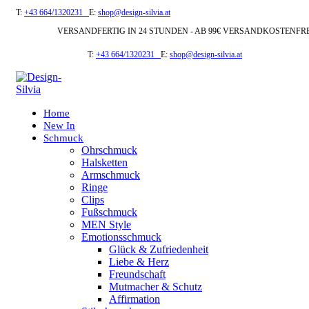
T:
+43 664/1320231
E:
shop@design-silvia.at
VERSANDFERTIG IN 24 STUNDEN - AB 99€ VERSANDKOSTENFR
T:
+43 664/1320231
E:
shop@design-silvia.at
Home
New In
Schmuck
Ohrschmuck
Halsketten
Armschmuck
Ringe
Clips
Fußschmuck
MEN Style
Emotionsschmuck
Glück & Zufriedenheit
Liebe & Herz
Freundschaft
Mutmacher & Schutz
Affirmation