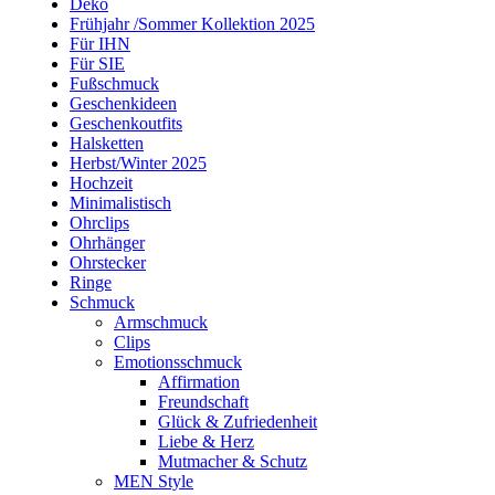
Deko
Frühjahr /Sommer Kollektion 2025
Für IHN
Für SIE
Fußschmuck
Geschenkideen
Geschenkoutfits
Halsketten
Herbst/Winter 2025
Hochzeit
Minimalistisch
Ohrclips
Ohrhänger
Ohrstecker
Ringe
Schmuck
Armschmuck
Clips
Emotionsschmuck
Affirmation
Freundschaft
Glück & Zufriedenheit
Liebe & Herz
Mutmacher & Schutz
MEN Style