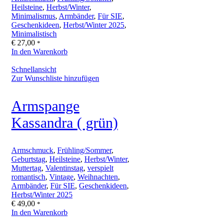
Heilsteine
,
Herbst/Winter
,
Minimalismus
,
Armbänder
,
Für SIE
,
Geschenkideen
,
Herbst/Winter 2025
,
Minimalistisch
€
27,00
*
In den Warenkorb
Schnellansicht
Zur Wunschliste hinzufügen
Armspange
Kassandra ( grün)
Armschmuck
,
Frühling/Sommer
,
Geburtstag
,
Heilsteine
,
Herbst/Winter
,
Muttertag
,
Valentinstag
,
verspielt
romantisch
,
Vintage
,
Weihnachten
,
Armbänder
,
Für SIE
,
Geschenkideen
,
Herbst/Winter 2025
€
49,00
*
In den Warenkorb