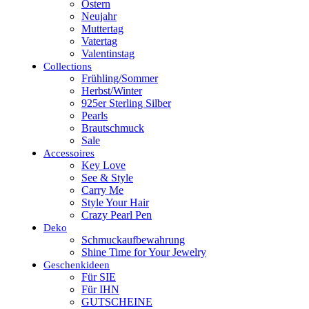
Ostern
Neujahr
Muttertag
Vatertag
Valentinstag
Collections
Frühling/Sommer
Herbst/Winter
925er Sterling Silber
Pearls
Brautschmuck
Sale
Accessoires
Key Love
See & Style
Carry Me
Style Your Hair
Crazy Pearl Pen
Deko
Schmuckaufbewahrung
Shine Time for Your Jewelry
Geschenkideen
Für SIE
Für IHN
GUTSCHEINE