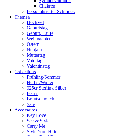
Symbolschmuck
Chakren
Personalisierter Schmuck
Themen
Hochzeit
Geburtstag
Geburt, Taufe
Weihnachten
Ostern
Neujahr
Muttertag
Vatertag
Valentinstag
Collections
Frühling/Sommer
Herbst/Winter
925er Sterling Silber
Pearls
Brautschmuck
Sale
Accessoires
Key Love
See & Style
Carry Me
Style Your Hair