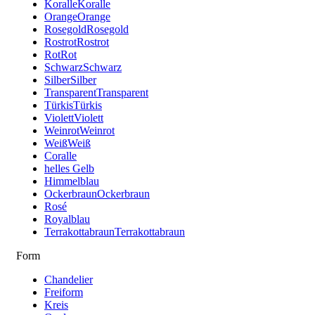
Koralle
Koralle
Orange
Orange
Rosegold
Rosegold
Rostrot
Rostrot
Rot
Rot
Schwarz
Schwarz
Silber
Silber
Transparent
Transparent
Türkis
Türkis
Violett
Violett
Weinrot
Weinrot
Weiß
Weiß
Coralle
helles Gelb
Himmelblau
Ockerbraun
Ockerbraun
Rosé
Royalblau
Terrakottabraun
Terrakottabraun
Form
Chandelier
Freiform
Kreis