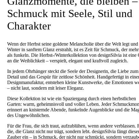
Glanzmomente, die bleiben –
Schmuck mit Seele, Stil und
Charakter
Wenn der Herbst seine goldene Melancholie über die Welt legt und
Winter in sanftem Glanz erstrahlt, ist es Zeit für Schmuck, der meh
als funkeln. Die Herbst-/Winterkollektion von designSilvia ist eine
an die Weiblichkeit – verspielt, elegant und kraftvoll zugleich.
In jedem Ohrhänger steckt die Seele der Designerin, die Liebe zum
Detail und das Gespür für zeitlose Schönheit. Handgefertigt in eine
Designmanufaktur, entstehen kleine Kunstwerke, die Emotionen w
– nicht laut, sondern mit leiser Eleganz.
Diese Kollektion ist wie ein Spaziergang durch einen herbstlichen
Garten: warm, geheimnisvoll und voller Leben. Jeder Schmuckmo
erinnert an knisternde Abende, funkelnde Augenblicke und die Ma
des Ungewöhnlichen.
Für die Frau, die sich traut, aufzublühen, wenn andere verblassen. 
die, die Glanz nicht nur trägt, sondern lebt. designSilvia fängt diese
Zauber ein – in Schmuck, der nicht nur schmückt, sondern verzaube