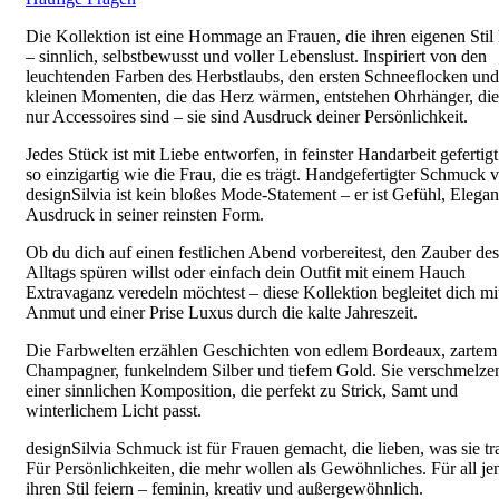
Die Kollektion ist eine Hommage an Frauen, die ihren eigenen Stil
– sinnlich, selbstbewusst und voller Lebenslust. Inspiriert von den
leuchtenden Farben des Herbstlaubs, den ersten Schneeflocken un
kleinen Momenten, die das Herz wärmen, entstehen Ohrhänger, die
nur Accessoires sind – sie sind Ausdruck deiner Persönlichkeit.
Jedes Stück ist mit Liebe entworfen, in feinster Handarbeit gefertig
so einzigartig wie die Frau, die es trägt. Handgefertigter Schmuck 
designSilvia ist kein bloßes Mode-Statement – er ist Gefühl, Elega
Ausdruck in seiner reinsten Form.
Ob du dich auf einen festlichen Abend vorbereitest, den Zauber des
Alltags spüren willst oder einfach dein Outfit mit einem Hauch
Extravaganz veredeln möchtest – diese Kollektion begleitet dich mi
Anmut und einer Prise Luxus durch die kalte Jahreszeit.
Die Farbwelten erzählen Geschichten von edlem Bordeaux, zartem
Champagner, funkelndem Silber und tiefem Gold. Sie verschmelze
einer sinnlichen Komposition, die perfekt zu Strick, Samt und
winterlichem Licht passt.
designSilvia Schmuck ist für Frauen gemacht, die lieben, was sie tr
Für Persönlichkeiten, die mehr wollen als Gewöhnliches. Für all jen
ihren Stil feiern – feminin, kreativ und außergewöhnlich.