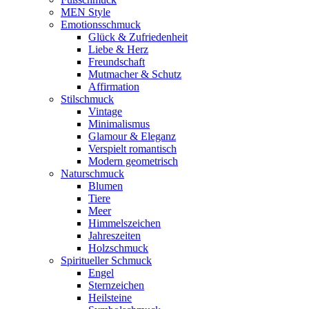
MEN Style
Emotionsschmuck
Glück & Zufriedenheit
Liebe & Herz
Freundschaft
Mutmacher & Schutz
Affirmation
Stilschmuck
Vintage
Minimalismus
Glamour & Eleganz
Verspielt romantisch
Modern geometrisch
Naturschmuck
Blumen
Tiere
Meer
Himmelszeichen
Jahreszeiten
Holzschmuck
Spiritueller Schmuck
Engel
Sternzeichen
Heilsteine