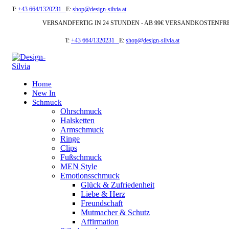
T:
+43 664/1320231
E:
shop@design-silvia.at
VERSANDFERTIG IN 24 STUNDEN - AB 99€ VERSANDKOSTENFR
T:
+43 664/1320231
E:
shop@design-silvia.at
Home
New In
Schmuck
Ohrschmuck
Halsketten
Armschmuck
Ringe
Clips
Fußschmuck
MEN Style
Emotionsschmuck
Glück & Zufriedenheit
Liebe & Herz
Freundschaft
Mutmacher & Schutz
Affirmation