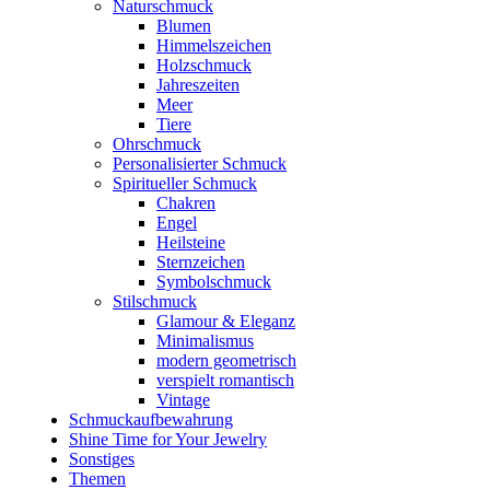
Naturschmuck
Blumen
Himmelszeichen
Holzschmuck
Jahreszeiten
Meer
Tiere
Ohrschmuck
Personalisierter Schmuck
Spiritueller Schmuck
Chakren
Engel
Heilsteine
Sternzeichen
Symbolschmuck
Stilschmuck
Glamour & Eleganz
Minimalismus
modern geometrisch
verspielt romantisch
Vintage
Schmuckaufbewahrung
Shine Time for Your Jewelry
Sonstiges
Themen