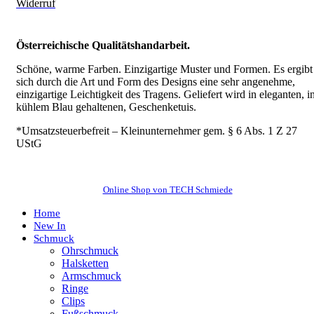
Widerruf
Österreichische Qualitätshandarbeit.
Schöne, warme Farben. Einzigartige Muster und Formen. Es ergibt
sich durch die Art und Form des Designs eine sehr angenehme,
einzigartige Leichtigkeit des Tragens.
Geliefert wird in eleganten, i
kühlem Blau gehaltenen, Geschenketuis.
*Umsatzsteuerbefreit – Kleinunternehmer gem. § 6 Abs. 1 Z 27
UStG
Online Shop von TECH Schmiede
Home
New In
Schmuck
Ohrschmuck
Halsketten
Armschmuck
Ringe
Clips
Fußschmuck