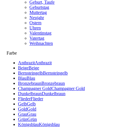
Geburt, Taufe
Geburtstag
Muttertag
Neujahr
Ostern
Uhren
Valentinstag
Vatertag
Weihnachten
Farbe
Anthrazit
Anthrazit
Beige
Beige
Bernsteingelb
Bernsteingelb
Blau
Blau
Bronzebraun
Bronzebraun
Champagner Gold
Champagner Gold
Dunkelbraun
Dunkelbraun
Flieder
Flieder
Gelb
Gelb
Gold
Gold
Grau
Grau
Grün
Grün
Königsblau
Königsblau