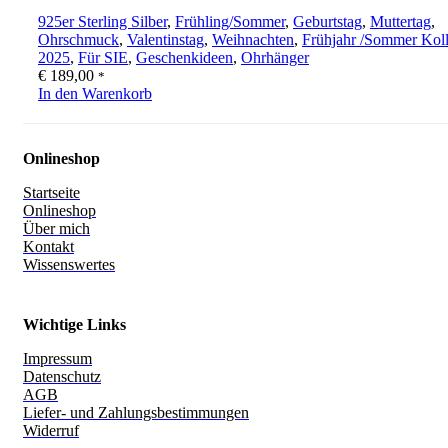
925er Sterling Silber
,
Frühling/Sommer
,
Geburtstag
,
Muttertag
,
Ohrschmuck
,
Valentinstag
,
Weihnachten
,
Frühjahr /Sommer Koll
2025
,
Für SIE
,
Geschenkideen
,
Ohrhänger
€
189,00
*
In den Warenkorb
Onlineshop
Startseite
Onlineshop
Über mich
Kontakt
Wissenswertes
Wichtige Links
Impressum
Datenschutz
AGB
Liefer- und Zahlungsbestimmungen
Widerruf