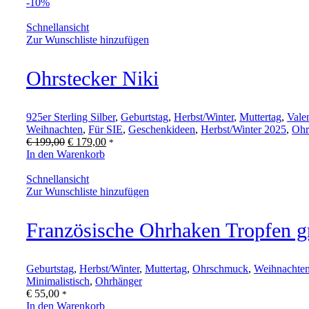
-10%
Schnellansicht
Zur Wunschliste hinzufügen
Ohrstecker Niki
925er Sterling Silber
,
Geburtstag
,
Herbst/Winter
,
Muttertag
,
Vale
Weihnachten
,
Für SIE
,
Geschenkideen
,
Herbst/Winter 2025
,
Ohr
Ursprünglicher
Aktueller
€
199,00
€
179,00
*
Preis
Preis
In den Warenkorb
war:
ist:
€ 199,00
€ 179,00.
Schnellansicht
Zur Wunschliste hinzufügen
Französische Ohrhaken Tropfen g
Geburtstag
,
Herbst/Winter
,
Muttertag
,
Ohrschmuck
,
Weihnachte
Minimalistisch
,
Ohrhänger
€
55,00
*
In den Warenkorb