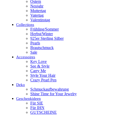
Ostern
Neujahr
Muttertag
Vatertag
Valentinstag
Collections
Frühling/Sommer
Herbst/Winter
925er Sterling Silber
Pearls
Brautschmuck
Sale
Accessoires
Key Love
See & Style
Carry Me
Style Your Hair
Crazy Pearl Pen
Deko
Schmuckaufbewahrung
Shine Time for Your Jewelry
Geschenkideen
Für SIE
Für IHN
GUTSCHEINE