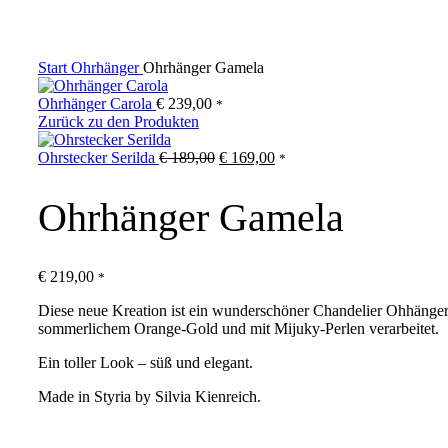
Start
Ohrhänger
Ohrhänger Gamela
Ohrhänger Carola
€
239,00
*
Zurück zu den Produkten
Ursprünglicher
Aktueller
Ohrstecker Serilda
€
189,00
€
169,00
*
Preis
Preis
war:
ist:
Ohrhänger Gamela
€ 189,00
€ 169,00.
€
219,00
*
Diese neue Kreation ist ein wunderschöner Chandelier Ohhänger
sommerlichem Orange-Gold und mit Mijuky-Perlen verarbeitet.
Ein toller Look – süß und elegant.
Made in Styria by Silvia Kienreich.