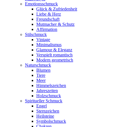
Emotionsschmuck
Glück & Zufriedenheit
Liebe & Herz
Freundschaft
Mutmacher & Schutz
Affirmation
Stilschmuck
Vintage
Minimalismus
Glamour & Eleganz
Verspielt romantisch
Modern geometrisch
Naturschmuck
Blumen
Tiere
Meer
Himmelszeichen
Jahreszeiten
Holzschmuck
Spiritueller Schmuck
Engel
Sternzeichen
Heilsteine
Symbolschmuck
Chakren