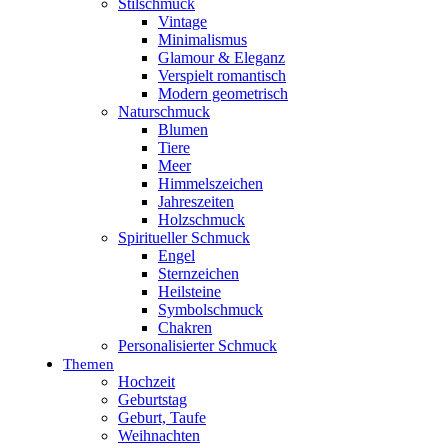
Stilschmuck
Vintage
Minimalismus
Glamour & Eleganz
Verspielt romantisch
Modern geometrisch
Naturschmuck
Blumen
Tiere
Meer
Himmelszeichen
Jahreszeiten
Holzschmuck
Spiritueller Schmuck
Engel
Sternzeichen
Heilsteine
Symbolschmuck
Chakren
Personalisierter Schmuck
Themen
Hochzeit
Geburtstag
Geburt, Taufe
Weihnachten