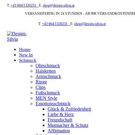
T:
+43 664/1320231
E:
shop@design-silvia.at
VERSANDFERTIG IN 24 STUNDEN - AB 99€ VERSANDKOSTENFR
T:
+43 664/1320231
E:
shop@design-silvia.at
Home
New In
Schmuck
Ohrschmuck
Halsketten
Armschmuck
Ringe
Clips
Fußschmuck
MEN Style
Emotionsschmuck
Glück & Zufriedenheit
Liebe & Herz
Freundschaft
Mutmacher & Schutz
Affirmation