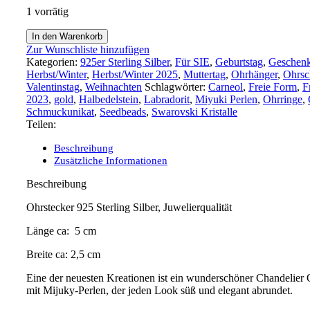
1 vorrätig
Ohrhänger
In den Warenkorb
Gamela
Zur Wunschliste hinzufügen
Menge
Kategorien:
925er Sterling Silber
,
Für SIE
,
Geburtstag
,
Geschenk
Herbst/Winter
,
Herbst/Winter 2025
,
Muttertag
,
Ohrhänger
,
Ohrs
Valentinstag
,
Weihnachten
Schlagwörter:
Carneol
,
Freie Form
,
F
2023
,
gold
,
Halbedelstein
,
Labradorit
,
Miyuki Perlen
,
Ohrringe
,
Schmuckunikat
,
Seedbeads
,
Swarovski Kristalle
Teilen:
Beschreibung
Zusätzliche Informationen
Beschreibung
Ohrstecker 925 Sterling Silber, Juwelierqualität
Länge ca: 5 cm
Breite ca: 2,5 cm
Eine der neuesten Kreationen ist ein wunderschöner Chandelier
mit Mijuky-Perlen, der jeden Look süß und elegant abrundet.