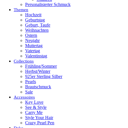
Personalisierter Schmuck
Themen
Hochzeit
Geburtstag
Geburt, Taufe
Weihnachten
Ostern
Neujahr
Muttertag
Vatertag
Valentinstag
Collections
Frühling/Sommer
Herbst/Winter
925er Sterling Silber
Pearls
Brautschmuck
Sale
Accessoires
Key Love
See & Style
Carry Me
Style Your Hair
Crazy Pearl Pen
Deko