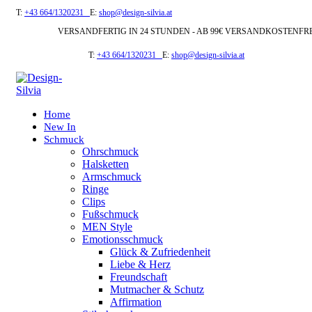
T:
+43 664/1320231
E:
shop@design-silvia.at
VERSANDFERTIG IN 24 STUNDEN - AB 99€ VERSANDKOSTENFR
T:
+43 664/1320231
E:
shop@design-silvia.at
Home
New In
Schmuck
Ohrschmuck
Halsketten
Armschmuck
Ringe
Clips
Fußschmuck
MEN Style
Emotionsschmuck
Glück & Zufriedenheit
Liebe & Herz
Freundschaft
Mutmacher & Schutz
Affirmation