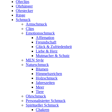
Ohrclips
Ohrhänger
Ohrstecker
Ringe
Schmuck
Armschmuck
Clips
Emotionsschmuck
Affirmation
Freundschaft
Glück & Zufriedenheit
Liebe & Herz
Mutmacher & Schutz
MEN Style
Naturschmuck
Blumen
Himmelszeichen
Holzschmuck
Jahreszeiten
Meer
Tiere
Ohrschmuck
Personalisierter Schmuck
Spiritueller Schmuck
Chakren