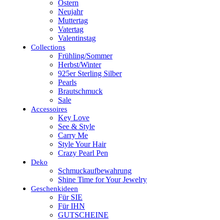
Ostern
Neujahr
Muttertag
Vatertag
Valentinstag
Collections
Frühling/Sommer
Herbst/Winter
925er Sterling Silber
Pearls
Brautschmuck
Sale
Accessoires
Key Love
See & Style
Carry Me
Style Your Hair
Crazy Pearl Pen
Deko
Schmuckaufbewahrung
Shine Time for Your Jewelry
Geschenkideen
Für SIE
Für IHN
GUTSCHEINE