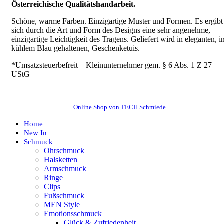
Österreichische Qualitätshandarbeit.
Schöne, warme Farben. Einzigartige Muster und Formen. Es ergibt
sich durch die Art und Form des Designs eine sehr angenehme,
einzigartige Leichtigkeit des Tragens.
Geliefert wird in eleganten, i
kühlem Blau gehaltenen, Geschenketuis.
*Umsatzsteuerbefreit – Kleinunternehmer gem. § 6 Abs. 1 Z 27
UStG
Online Shop von TECH Schmiede
Home
New In
Schmuck
Ohrschmuck
Halsketten
Armschmuck
Ringe
Clips
Fußschmuck
MEN Style
Emotionsschmuck
Glück & Zufriedenheit