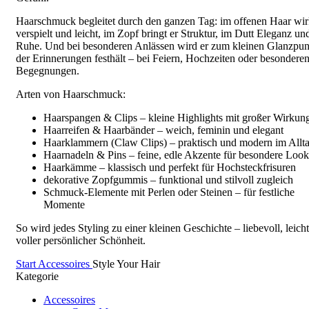
Haarschmuck begleitet durch den ganzen Tag: im offenen Haar wir
verspielt und leicht, im Zopf bringt er Struktur, im Dutt Eleganz un
Ruhe. Und bei besonderen Anlässen wird er zum kleinen Glanzpun
der Erinnerungen festhält – bei Feiern, Hochzeiten oder besondere
Begegnungen.
Arten von Haarschmuck:
Haarspangen & Clips – kleine Highlights mit großer Wirkun
Haarreifen & Haarbänder – weich, feminin und elegant
Haarklammern (Claw Clips) – praktisch und modern im Allt
Haarnadeln & Pins – feine, edle Akzente für besondere Look
Haarkämme – klassisch und perfekt für Hochsteckfrisuren
dekorative Zopfgummis – funktional und stilvoll zugleich
Schmuck-Elemente mit Perlen oder Steinen – für festliche
Momente
So wird jedes Styling zu einer kleinen Geschichte – liebevoll, leich
voller persönlicher Schönheit.
Start
Accessoires
Style Your Hair
Kategorie
Accessoires