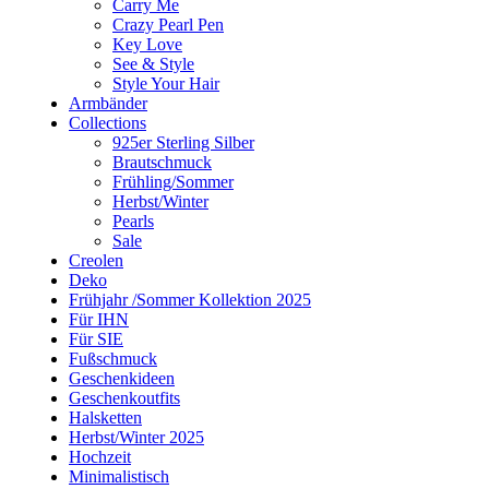
Carry Me
Crazy Pearl Pen
Key Love
See & Style
Style Your Hair
Armbänder
Collections
925er Sterling Silber
Brautschmuck
Frühling/Sommer
Herbst/Winter
Pearls
Sale
Creolen
Deko
Frühjahr /Sommer Kollektion 2025
Für IHN
Für SIE
Fußschmuck
Geschenkideen
Geschenkoutfits
Halsketten
Herbst/Winter 2025
Hochzeit
Minimalistisch