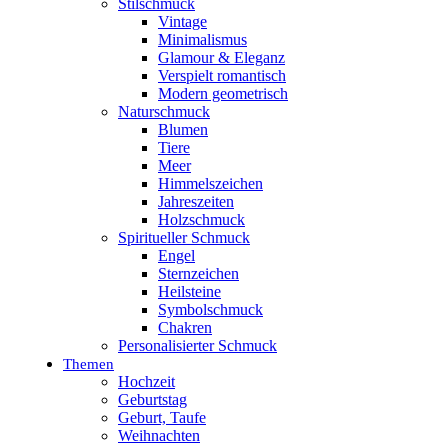
Stilschmuck
Vintage
Minimalismus
Glamour & Eleganz
Verspielt romantisch
Modern geometrisch
Naturschmuck
Blumen
Tiere
Meer
Himmelszeichen
Jahreszeiten
Holzschmuck
Spiritueller Schmuck
Engel
Sternzeichen
Heilsteine
Symbolschmuck
Chakren
Personalisierter Schmuck
Themen
Hochzeit
Geburtstag
Geburt, Taufe
Weihnachten