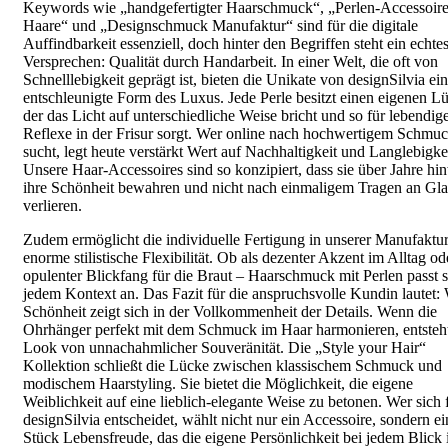
Keywords wie „handgefertigter Haarschmuck“, „Perlen-Accessoire
Haare“ und „Designschmuck Manufaktur“ sind für die digitale
Auffindbarkeit essenziell, doch hinter den Begriffen steht ein echte
Versprechen: Qualität durch Handarbeit. In einer Welt, die oft von
Schnelllebigkeit geprägt ist, bieten die Unikate von designSilvia ei
entschleunigte Form des Luxus. Jede Perle besitzt einen eigenen Lü
der das Licht auf unterschiedliche Weise bricht und so für lebendig
Reflexe in der Frisur sorgt. Wer online nach hochwertigem Schmu
sucht, legt heute verstärkt Wert auf Nachhaltigkeit und Langlebigkei
Unsere Haar-Accessoires sind so konzipiert, dass sie über Jahre h
ihre Schönheit bewahren und nicht nach einmaligem Tragen an Gl
verlieren.
Zudem ermöglicht die individuelle Fertigung in unserer Manufaktur
enorme stilistische Flexibilität. Ob als dezenter Akzent im Alltag od
opulenter Blickfang für die Braut – Haarschmuck mit Perlen passt s
jedem Kontext an. Das Fazit für die anspruchsvolle Kundin lautet:
Schönheit zeigt sich in der Vollkommenheit der Details. Wenn die
Ohrhänger perfekt mit dem Schmuck im Haar harmonieren, entsteht
Look von unnachahmlicher Souveränität. Die „Style your Hair“
Kollektion schließt die Lücke zwischen klassischem Schmuck und
modischem Haarstyling. Sie bietet die Möglichkeit, die eigene
Weiblichkeit auf eine lieblich-elegante Weise zu betonen. Wer sich 
designSilvia entscheidet, wählt nicht nur ein Accessoire, sondern ei
Stück Lebensfreude, das die eigene Persönlichkeit bei jedem Blick 