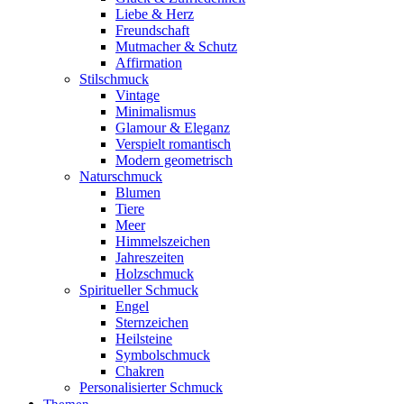
Liebe & Herz
Freundschaft
Mutmacher & Schutz
Affirmation
Stilschmuck
Vintage
Minimalismus
Glamour & Eleganz
Verspielt romantisch
Modern geometrisch
Naturschmuck
Blumen
Tiere
Meer
Himmelszeichen
Jahreszeiten
Holzschmuck
Spiritueller Schmuck
Engel
Sternzeichen
Heilsteine
Symbolschmuck
Chakren
Personalisierter Schmuck
Themen