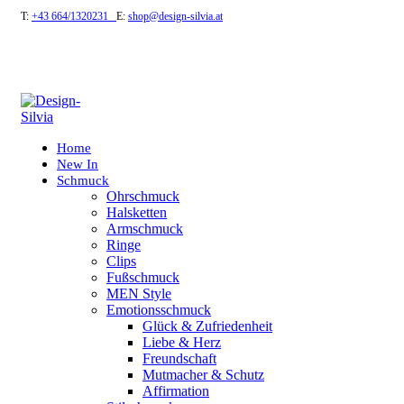
T:
+43 664/1320231
E:
shop@design-silvia.at
Home
New In
Schmuck
Ohrschmuck
Halsketten
Armschmuck
Ringe
Clips
Fußschmuck
MEN Style
Emotionsschmuck
Glück & Zufriedenheit
Liebe & Herz
Freundschaft
Mutmacher & Schutz
Affirmation