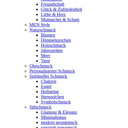
Freundschaft
Glück & Zufriedenheit
Liebe & Herz
Mutmacher & Schutz
MEN Style
Naturschmuck
Blumen
Himmelszeichen
Holzschmuck
Jahreszeiten
Meer
Tiere
Ohrschmuck
Personalisierter Schmuck
Spiritueller Schmuck
Chakren
Engel
Heilsteine
Sternzeichen
Symbolschmuck
Stilschmuck
Glamour & Eleganz
Minimalismus
modern geometrisch
verspielt romantisch