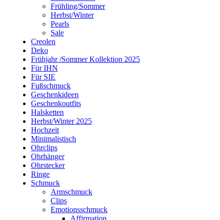
Frühling/Sommer
Herbst/Winter
Pearls
Sale
Creolen
Deko
Frühjahr /Sommer Kollektion 2025
Für IHN
Für SIE
Fußschmuck
Geschenkideen
Geschenkoutfits
Halsketten
Herbst/Winter 2025
Hochzeit
Minimalistisch
Ohrclips
Ohrhänger
Ohrstecker
Ringe
Schmuck
Armschmuck
Clips
Emotionsschmuck
Affirmation