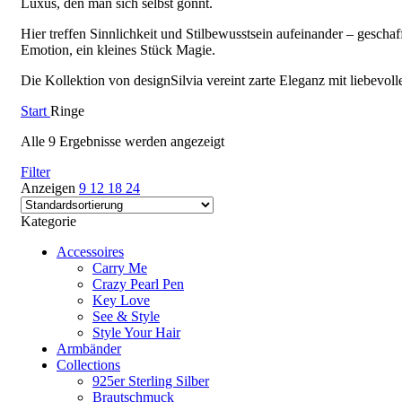
Luxus, den man sich selbst gönnt.
Hier treffen Sinnlichkeit und Stilbewusstsein aufeinander – geschaf
Emotion, ein kleines Stück Magie.
Die Kollektion von designSilvia vereint zarte Eleganz mit liebevoll
Start
Ringe
Alle 9 Ergebnisse werden angezeigt
Filter
Anzeigen
9
12
18
24
Kategorie
Accessoires
Carry Me
Crazy Pearl Pen
Key Love
See & Style
Style Your Hair
Armbänder
Collections
925er Sterling Silber
Brautschmuck