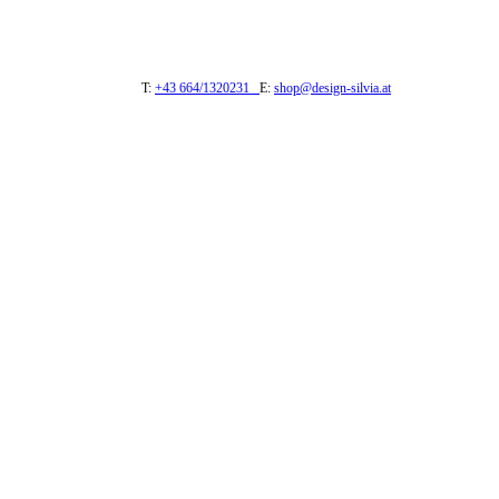
T:
+43 664/1320231
E:
shop@design-silvia.at