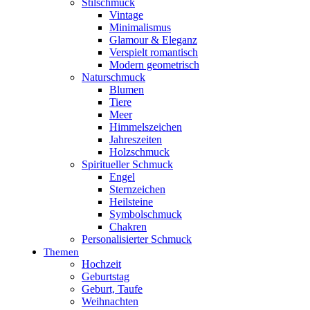
Stilschmuck
Vintage
Minimalismus
Glamour & Eleganz
Verspielt romantisch
Modern geometrisch
Naturschmuck
Blumen
Tiere
Meer
Himmelszeichen
Jahreszeiten
Holzschmuck
Spiritueller Schmuck
Engel
Sternzeichen
Heilsteine
Symbolschmuck
Chakren
Personalisierter Schmuck
Themen
Hochzeit
Geburtstag
Geburt, Taufe
Weihnachten