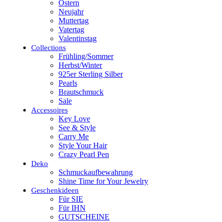
Ostern
Neujahr
Muttertag
Vatertag
Valentinstag
Collections
Frühling/Sommer
Herbst/Winter
925er Sterling Silber
Pearls
Brautschmuck
Sale
Accessoires
Key Love
See & Style
Carry Me
Style Your Hair
Crazy Pearl Pen
Deko
Schmuckaufbewahrung
Shine Time for Your Jewelry
Geschenkideen
Für SIE
Für IHN
GUTSCHEINE