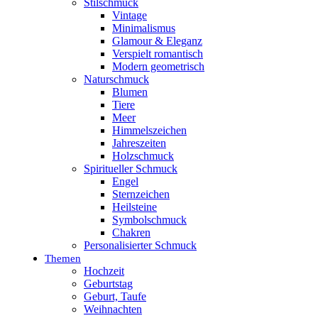
Stilschmuck
Vintage
Minimalismus
Glamour & Eleganz
Verspielt romantisch
Modern geometrisch
Naturschmuck
Blumen
Tiere
Meer
Himmelszeichen
Jahreszeiten
Holzschmuck
Spiritueller Schmuck
Engel
Sternzeichen
Heilsteine
Symbolschmuck
Chakren
Personalisierter Schmuck
Themen
Hochzeit
Geburtstag
Geburt, Taufe
Weihnachten