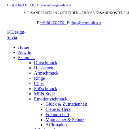
T:
+43 664/1320231
E:
shop@design-silvia.at
VERSANDFERTIG IN 24 STUNDEN - AB 99€ VERSANDKOSTENFR
T:
+43 664/1320231
E:
shop@design-silvia.at
Home
New In
Schmuck
Ohrschmuck
Halsketten
Armschmuck
Ringe
Clips
Fußschmuck
MEN Style
Emotionsschmuck
Glück & Zufriedenheit
Liebe & Herz
Freundschaft
Mutmacher & Schutz
Affirmation