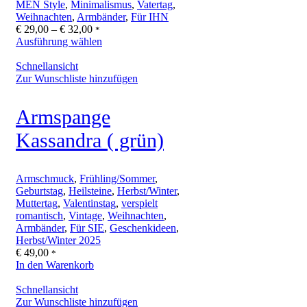
MEN Style
,
Minimalismus
,
Vatertag
,
Weihnachten
,
Armbänder
,
Für IHN
Preisspanne:
€
29,00
–
€
32,00
*
€ 29,00
Ausführung wählen
bis
€ 32,00
Schnellansicht
Zur Wunschliste hinzufügen
Armspange
Kassandra ( grün)
Armschmuck
,
Frühling/Sommer
,
Geburtstag
,
Heilsteine
,
Herbst/Winter
,
Muttertag
,
Valentinstag
,
verspielt
romantisch
,
Vintage
,
Weihnachten
,
Armbänder
,
Für SIE
,
Geschenkideen
,
Herbst/Winter 2025
€
49,00
*
In den Warenkorb
Schnellansicht
Zur Wunschliste hinzufügen