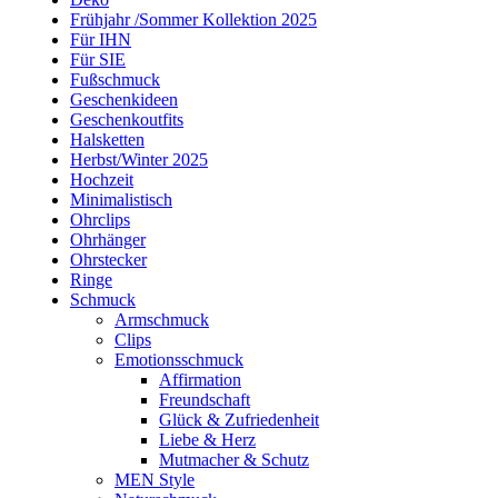
Frühjahr /Sommer Kollektion 2025
Für IHN
Für SIE
Fußschmuck
Geschenkideen
Geschenkoutfits
Halsketten
Herbst/Winter 2025
Hochzeit
Minimalistisch
Ohrclips
Ohrhänger
Ohrstecker
Ringe
Schmuck
Armschmuck
Clips
Emotionsschmuck
Affirmation
Freundschaft
Glück & Zufriedenheit
Liebe & Herz
Mutmacher & Schutz
MEN Style