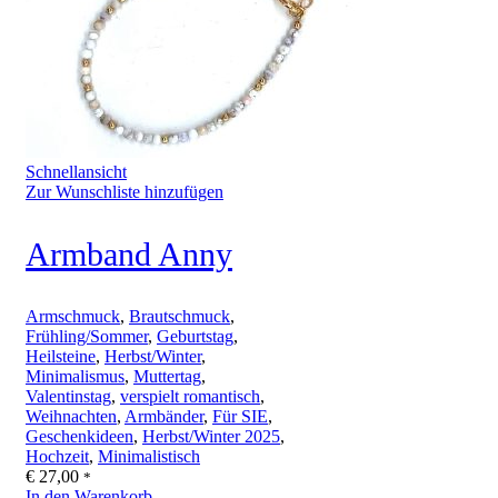
Schnellansicht
Zur Wunschliste hinzufügen
Armband Anny
Armschmuck
,
Brautschmuck
,
Frühling/Sommer
,
Geburtstag
,
Heilsteine
,
Herbst/Winter
,
Minimalismus
,
Muttertag
,
Valentinstag
,
verspielt romantisch
,
Weihnachten
,
Armbänder
,
Für SIE
,
Geschenkideen
,
Herbst/Winter 2025
,
Hochzeit
,
Minimalistisch
€
27,00
*
In den Warenkorb