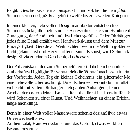
Es gibt Geschenke, die man auspackt – und solche, die man
fühlt.
Schmuck von designSilvia gehört zweifellos zur zweiten Kategorie
In einer kleinen, liebevollen Designmanufaktur entstehen hier
Schmuckstücke, die mehr sind als Accessoires – sie sind Symbole d
Zuneigung, der Schönheit und des Lebensgefühls. Jeder Ohrhänger
jedes feine Detail erzählt von Handwerkskunst und dem Mut zur
Einzigartigkeit. Gerade zu Weihnachten, wenn die Welt in goldene
Licht getaucht ist und Herzen offener sind als sonst, wird Schmuck
designSilvia zu einem Geschenk, das
berührt
.
Der Adventskalender zum Selberbefüllen ist dabei ein besonders
zauberhaftes Highlight: Er verwandelt die Vorweihnachtszeit in ein
der Vorfreude. Jeden Tag ein kleines Geheimnis, ein glitzernder M
eine liebevolle Überraschung. Du entscheidest, womit du ihn füllst 
vielleicht mit zarten Ohrhängern, eleganten Anhängern, feinen
Armbändern oder kleinen Botschaften, die direkt ins Herz treffen. 
wird Schenken zu einer Kunst. Und Weihnachten zu einem Erlebni
lange nachklingt.
Denn in einer Welt voller Massenware schenkt designSilvia etwas
Unverwechselbares:
Authentizität, Handwerkskunst und das Gefühl, etwas wirklich
Besonderes zu sein.