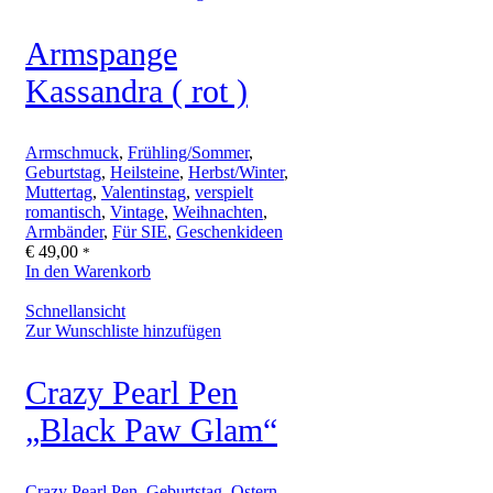
Armspange
Kassandra ( rot )
Armschmuck
,
Frühling/Sommer
,
Geburtstag
,
Heilsteine
,
Herbst/Winter
,
Muttertag
,
Valentinstag
,
verspielt
romantisch
,
Vintage
,
Weihnachten
,
Armbänder
,
Für SIE
,
Geschenkideen
€
49,00
*
In den Warenkorb
Schnellansicht
Zur Wunschliste hinzufügen
Crazy Pearl Pen
„Black Paw Glam“
Crazy Pearl Pen
,
Geburtstag
,
Ostern
,