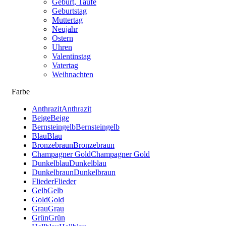
Geburt, Taufe
Geburtstag
Muttertag
Neujahr
Ostern
Uhren
Valentinstag
Vatertag
Weihnachten
Farbe
Anthrazit
Anthrazit
Beige
Beige
Bernsteingelb
Bernsteingelb
Blau
Blau
Bronzebraun
Bronzebraun
Champagner Gold
Champagner Gold
Dunkelblau
Dunkelblau
Dunkelbraun
Dunkelbraun
Flieder
Flieder
Gelb
Gelb
Gold
Gold
Grau
Grau
Grün
Grün