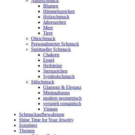
Naturschmuck
Blumen
Himmelszeichen
Holzschmuck
Jahreszeiten
Meer
Tiere
Ohrschmuck
Personalisierter Schmuck
Spiritueller Schmuck
Chakren
Engel
Heilsteine
Sternzeichen
Symbolschmuck
Stilschmuck
Glamour & Eleganz
Minimalismus
modern geometrisch
verspielt romantisch
Vintage
Schmuckaufbewahrung
Shine Time for Your Jewelry
Sonstiges
Themen