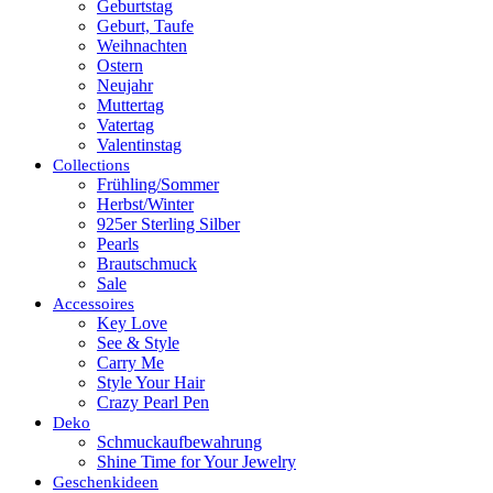
Geburtstag
Geburt, Taufe
Weihnachten
Ostern
Neujahr
Muttertag
Vatertag
Valentinstag
Collections
Frühling/Sommer
Herbst/Winter
925er Sterling Silber
Pearls
Brautschmuck
Sale
Accessoires
Key Love
See & Style
Carry Me
Style Your Hair
Crazy Pearl Pen
Deko
Schmuckaufbewahrung
Shine Time for Your Jewelry
Geschenkideen