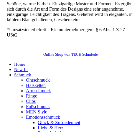
Schöne, warme Farben. Einzigartige Muster und Formen. Es ergibt
sich durch die Art und Form des Designs eine sehr angenehme,
einzigartige Leichtigkeit des Tragens.
Geliefert wird in eleganten, i
kühlem Blau gehaltenen, Geschenketuis.
*Umsatzsteuerbefreit – Kleinunternehmer gem. § 6 Abs. 1 Z 27
UStG
Online Shop von TECH Schmiede
Home
New In
Schmuck
Ohrschmuck
Halsketten
Armschmuck
Ringe
Clips
Fußschmuck
MEN Style
Emotionsschmuck
Glück & Zufriedenheit
Liebe & Herz