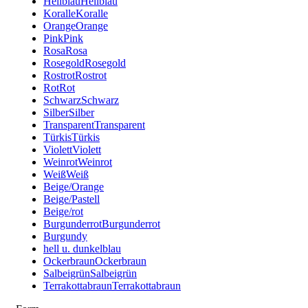
Hellblau
Hellblau
Koralle
Koralle
Orange
Orange
Pink
Pink
Rosa
Rosa
Rosegold
Rosegold
Rostrot
Rostrot
Rot
Rot
Schwarz
Schwarz
Silber
Silber
Transparent
Transparent
Türkis
Türkis
Violett
Violett
Weinrot
Weinrot
Weiß
Weiß
Beige/Orange
Beige/Pastell
Beige/rot
Burgunderrot
Burgunderrot
Burgundy
hell u. dunkelblau
Ockerbraun
Ockerbraun
Salbeigrün
Salbeigrün
Terrakottabraun
Terrakottabraun