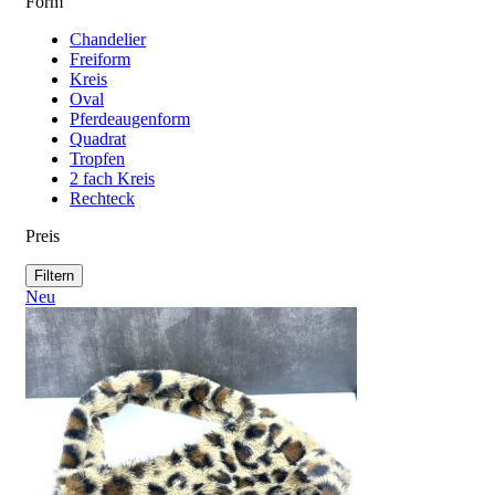
Form
Chandelier
Freiform
Kreis
Oval
Pferdeaugenform
Quadrat
Tropfen
2 fach Kreis
Rechteck
Preis
Filtern
Neu