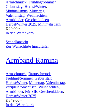
Armschmuck
,
Frühling/Sommer
,
Geburtstag
,
Herbst/Winter
,
Minimalismus
,
Muttertag
,
Valentinstag
,
Weihnachten
,
Armbänder
,
Geschenkideen
,
Herbst/Winter 2025
,
Minimalistisch
€
29,00
*
In den Warenkorb
Schnellansicht
Zur Wunschliste hinzufügen
Armband Ramina
Armschmuck
,
Brautschmuck
,
Frühling/Sommer
,
Geburtstag
,
Herbst/Winter
,
Muttertag
,
Valentinstag
,
verspielt romantisch
,
Weihnachten
,
Armbänder
,
Für SIE
,
Geschenkideen
,
Herbst/Winter 2025
€
349,00
*
In den Warenkorb