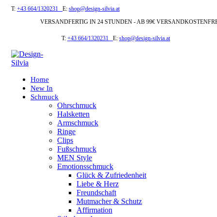
T:
+43 664/1320231
E:
shop@design-silvia.at
VERSANDFERTIG IN 24 STUNDEN - AB 99€ VERSANDKOSTENFR
T:
+43 664/1320231
E:
shop@design-silvia.at
Home
New In
Schmuck
Ohrschmuck
Halsketten
Armschmuck
Ringe
Clips
Fußschmuck
MEN Style
Emotionsschmuck
Glück & Zufriedenheit
Liebe & Herz
Freundschaft
Mutmacher & Schutz
Affirmation