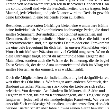
Fernab von Massenware fertigen wir in liebevoller Handarbeit Unik
die so individuell sind wie die Persönlichkeiten, die sie tragen. Jede
Material, jede Windung und jede Nuance wird mit Bedacht gewähl
deine Emotionen in eine bleibende Form zu gießen.
Besonders unsere zarten Ohrhänger bieten eine wunderbare Bühne 
deine Individualität. Wir kombinieren hochwertige Perlen, die durch
sanftes Schimmern Beständigkeit und Reinheit ausstrahlen, mit
Elementen, die deine persönliche Note tragen. Ob es die Initialen e
Herzensmenschen sind, ein spezielles Datum oder eine Farbkombin
die eine tiefe Bedeutung für dich hat – in unserer Manufaktur wird 
Wunsch mit höchster Präzision und viel Gefühl umgesetzt. Wenn d
diese Ohrhänger trägst, spürst du nicht nur die feine Eleganz der
Materialien, sondern auch die Wärme der Erinnerung, die sie beglei
Es ist Schmuck, der deine Aura unterstreicht und dich im Alltag wie
sanftes Flüstern an das erinnert, was wirklich zählt.
Doch die Möglichkeiten der Individualisierung bei designSilvia rei
weit über das Ohr hinaus. Wir fertigen auch anderen Schmuck, der 
Bindung zwischen Menschen stärkt oder die Liebe zu sich selbst
zelebriert. Von dezenten Armbändern für Männer, die Stärke und
Eleganz vereinen, bis hin zu Kettenanhängern, die als tägliche Begl
fungieren – jedes Teil ist ein handgefertigtes Kunstwerk. Wir verw
ausschließlich erstklassige Materialien, um sicherzustellen, dass dei
personalisierter Schatz über Jahre hinweg seinen Glanz bewahrt. E