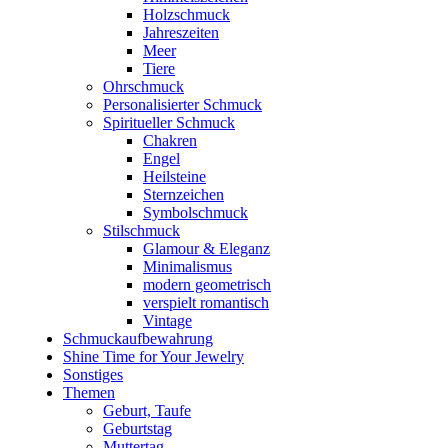
Holzschmuck
Jahreszeiten
Meer
Tiere
Ohrschmuck
Personalisierter Schmuck
Spiritueller Schmuck
Chakren
Engel
Heilsteine
Sternzeichen
Symbolschmuck
Stilschmuck
Glamour & Eleganz
Minimalismus
modern geometrisch
verspielt romantisch
Vintage
Schmuckaufbewahrung
Shine Time for Your Jewelry
Sonstiges
Themen
Geburt, Taufe
Geburtstag
Muttertag