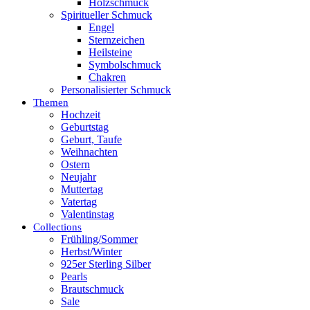
Holzschmuck
Spiritueller Schmuck
Engel
Sternzeichen
Heilsteine
Symbolschmuck
Chakren
Personalisierter Schmuck
Themen
Hochzeit
Geburtstag
Geburt, Taufe
Weihnachten
Ostern
Neujahr
Muttertag
Vatertag
Valentinstag
Collections
Frühling/Sommer
Herbst/Winter
925er Sterling Silber
Pearls
Brautschmuck
Sale