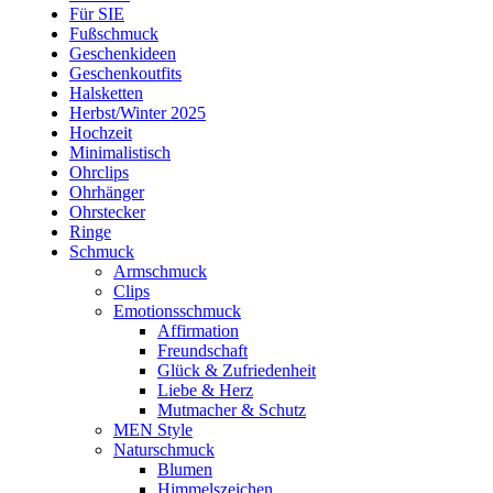
Für SIE
Fußschmuck
Geschenkideen
Geschenkoutfits
Halsketten
Herbst/Winter 2025
Hochzeit
Minimalistisch
Ohrclips
Ohrhänger
Ohrstecker
Ringe
Schmuck
Armschmuck
Clips
Emotionsschmuck
Affirmation
Freundschaft
Glück & Zufriedenheit
Liebe & Herz
Mutmacher & Schutz
MEN Style
Naturschmuck
Blumen
Himmelszeichen