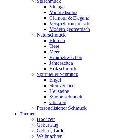
Stilschmuck
Vintage
Minimalismus
Glamour & Eleganz
Verspielt romantisch
Modern geometrisch
Naturschmuck
Blumen
Tiere
Meer
Himmelszeichen
Jahreszeiten
Holzschmuck
Spiritueller Schmuck
Engel
Sternzeichen
Heilsteine
Symbolschmuck
Chakren
Personalisierter Schmuck
Themen
Hochzeit
Geburtstag
Geburt, Taufe
Weihnachten