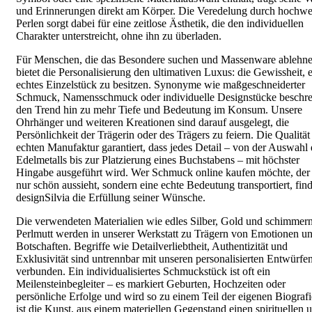
und Erinnerungen direkt am Körper. Die Veredelung durch hochwe
Perlen sorgt dabei für eine zeitlose Ästhetik, die den individuellen
Charakter unterstreicht, ohne ihn zu überladen.
Für Menschen, die das Besondere suchen und Massenware ablehne
bietet die Personalisierung den ultimativen Luxus: die Gewissheit, 
echtes Einzelstück zu besitzen. Synonyme wie maßgeschneiderter
Schmuck, Namensschmuck oder individuelle Designstücke beschr
den Trend hin zu mehr Tiefe und Bedeutung im Konsum. Unsere
Ohrhänger und weiteren Kreationen sind darauf ausgelegt, die
Persönlichkeit der Trägerin oder des Trägers zu feiern. Die Qualität
echten Manufaktur garantiert, dass jedes Detail – von der Auswahl 
Edelmetalls bis zur Platzierung eines Buchstabens – mit höchster
Hingabe ausgeführt wird. Wer Schmuck online kaufen möchte, der 
nur schön aussieht, sondern eine echte Bedeutung transportiert, find
designSilvia die Erfüllung seiner Wünsche.
Die verwendeten Materialien wie edles Silber, Gold und schimmer
Perlmutt werden in unserer Werkstatt zu Trägern von Emotionen u
Botschaften. Begriffe wie Detailverliebtheit, Authentizität und
Exklusivität sind untrennbar mit unseren personalisierten Entwürfe
verbunden. Ein individualisiertes Schmuckstück ist oft ein
Meilensteinbegleiter – es markiert Geburten, Hochzeiten oder
persönliche Erfolge und wird so zu einem Teil der eigenen Biografi
ist die Kunst, aus einem materiellen Gegenstand einen spirituellen 