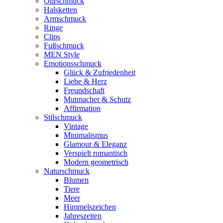
Ohrschmuck
Halsketten
Armschmuck
Ringe
Clips
Fußschmuck
MEN Style
Emotionsschmuck
Glück & Zufriedenheit
Liebe & Herz
Freundschaft
Mutmacher & Schutz
Affirmation
Stilschmuck
Vintage
Minimalismus
Glamour & Eleganz
Verspielt romantisch
Modern geometrisch
Naturschmuck
Blumen
Tiere
Meer
Himmelszeichen
Jahreszeiten