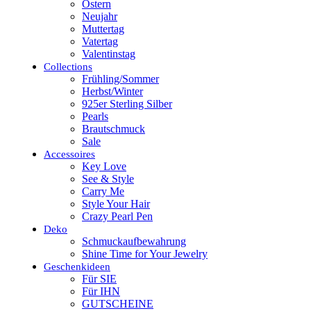
Ostern
Neujahr
Muttertag
Vatertag
Valentinstag
Collections
Frühling/Sommer
Herbst/Winter
925er Sterling Silber
Pearls
Brautschmuck
Sale
Accessoires
Key Love
See & Style
Carry Me
Style Your Hair
Crazy Pearl Pen
Deko
Schmuckaufbewahrung
Shine Time for Your Jewelry
Geschenkideen
Für SIE
Für IHN
GUTSCHEINE