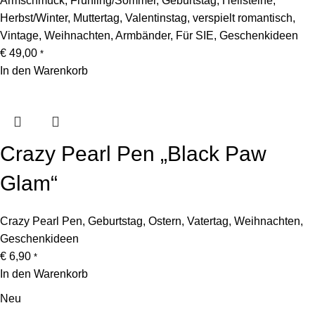
Armschmuck
,
Frühling/Sommer
,
Geburtstag
,
Heilsteine
,
Herbst/Winter
,
Muttertag
,
Valentinstag
,
verspielt romantisch
,
Vintage
,
Weihnachten
,
Armbänder
,
Für SIE
,
Geschenkideen
€
49,00
*
In den Warenkorb
Crazy Pearl Pen „Black Paw
Glam“
Crazy Pearl Pen
,
Geburtstag
,
Ostern
,
Vatertag
,
Weihnachten
,
Geschenkideen
€
6,90
*
In den Warenkorb
Neu