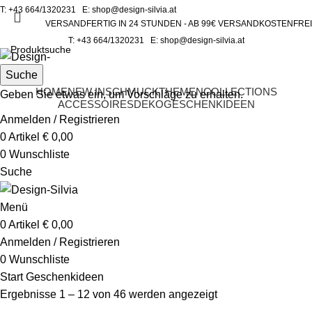
T:
+43 664/1320231
E:
shop@design-silvia.at
VERSANDFERTIG IN 24 STUNDEN - AB 99€ VERSANDKOSTENFREI
T:
+43 664/1320231
E:
shop@design-silvia.at
Suche
HOME
NEW IN
SCHMUCK
THEMEN
COLLECTIONS
Geben Sie etwas ein, um Vorschläge zu erhalten.
ACCESSOIRES
DEKO
GESCHENKIDEEN
Anmelden / Registrieren
0
Artikel
€
0,00
0
Wunschliste
Suche
Menü
0
Artikel
€
0,00
Anmelden / Registrieren
0
Wunschliste
Start
Geschenkideen
Ergebnisse 1 – 12 von 46 werden angezeigt