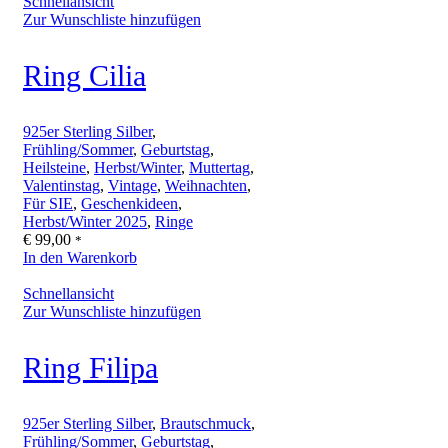
Schnellansicht
Zur Wunschliste hinzufügen
Ring Cilia
925er Sterling Silber
,
Frühling/Sommer
,
Geburtstag
,
Heilsteine
,
Herbst/Winter
,
Muttertag
,
Valentinstag
,
Vintage
,
Weihnachten
,
Für SIE
,
Geschenkideen
,
Herbst/Winter 2025
,
Ringe
€
99,00
*
In den Warenkorb
Schnellansicht
Zur Wunschliste hinzufügen
Ring Filipa
925er Sterling Silber
,
Brautschmuck
,
Frühling/Sommer
,
Geburtstag
,