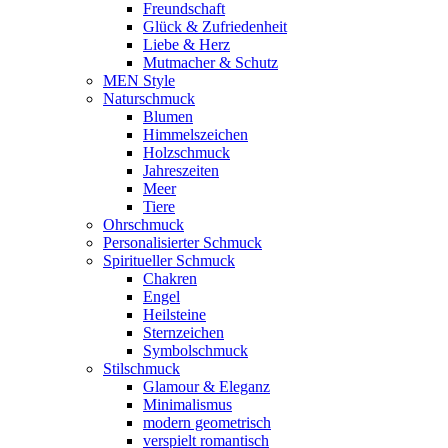
Freundschaft
Glück & Zufriedenheit
Liebe & Herz
Mutmacher & Schutz
MEN Style
Naturschmuck
Blumen
Himmelszeichen
Holzschmuck
Jahreszeiten
Meer
Tiere
Ohrschmuck
Personalisierter Schmuck
Spiritueller Schmuck
Chakren
Engel
Heilsteine
Sternzeichen
Symbolschmuck
Stilschmuck
Glamour & Eleganz
Minimalismus
modern geometrisch
verspielt romantisch