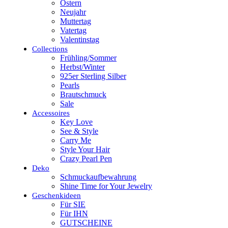
Ostern
Neujahr
Muttertag
Vatertag
Valentinstag
Collections
Frühling/Sommer
Herbst/Winter
925er Sterling Silber
Pearls
Brautschmuck
Sale
Accessoires
Key Love
See & Style
Carry Me
Style Your Hair
Crazy Pearl Pen
Deko
Schmuckaufbewahrung
Shine Time for Your Jewelry
Geschenkideen
Für SIE
Für IHN
GUTSCHEINE