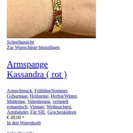
Schnellansicht
Zur Wunschliste hinzufügen
Armspange
Kassandra ( rot )
Armschmuck
,
Frühling/Sommer
,
Geburtstag
,
Heilsteine
,
Herbst/Winter
,
Muttertag
,
Valentinstag
,
verspielt
romantisch
,
Vintage
,
Weihnachten
,
Armbänder
,
Für SIE
,
Geschenkideen
€
49,00
*
In den Warenkorb