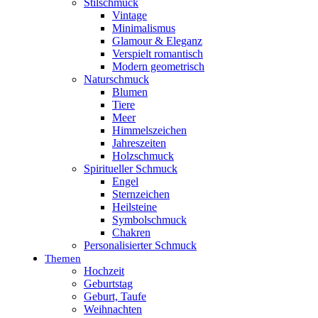
Stilschmuck
Vintage
Minimalismus
Glamour & Eleganz
Verspielt romantisch
Modern geometrisch
Naturschmuck
Blumen
Tiere
Meer
Himmelszeichen
Jahreszeiten
Holzschmuck
Spiritueller Schmuck
Engel
Sternzeichen
Heilsteine
Symbolschmuck
Chakren
Personalisierter Schmuck
Themen
Hochzeit
Geburtstag
Geburt, Taufe
Weihnachten