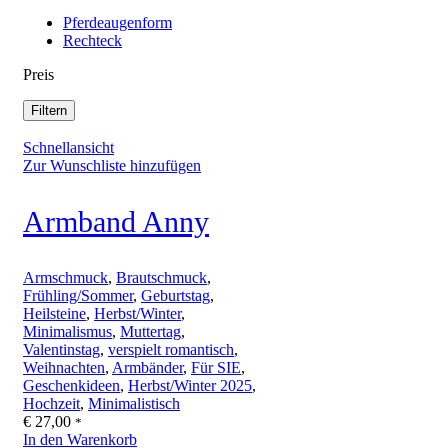
Pferdeaugenform
Rechteck
Preis
Filtern
Schnellansicht
Zur Wunschliste hinzufügen
Armband Anny
Armschmuck
,
Brautschmuck
,
Frühling/Sommer
,
Geburtstag
,
Heilsteine
,
Herbst/Winter
,
Minimalismus
,
Muttertag
,
Valentinstag
,
verspielt romantisch
,
Weihnachten
,
Armbänder
,
Für SIE
,
Geschenkideen
,
Herbst/Winter 2025
,
Hochzeit
,
Minimalistisch
€
27,00
*
In den Warenkorb