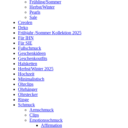
Frühling/Sommer
Herbst/Winter
Pearls
Sale
Creolen
Deko
Frühjahr /Sommer Kollektion 2025
Für IHN
Für SIE
Fußschmuck
Geschenkideen
Geschenkoutfits
Halsketten
Herbst/Winter 2025
Hochzeit
Minimalistisch
Ohrclips
Ohrhänger
Ohrstecker
Ringe
Schmuck
Armschmuck
Clips
Emotionsschmuck
Affirmation