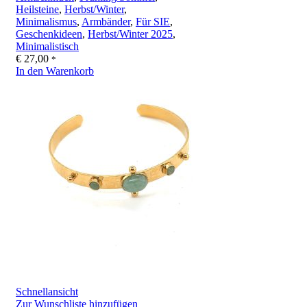
Heilsteine
,
Herbst/Winter
,
Minimalismus
,
Armbänder
,
Für SIE
,
Geschenkideen
,
Herbst/Winter 2025
,
Minimalistisch
€
27,00
*
In den Warenkorb
Schnellansicht
Zur Wunschliste hinzufügen