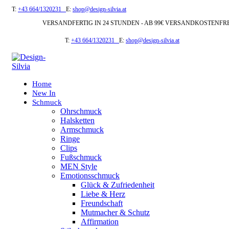
T:
+43 664/1320231
E:
shop@design-silvia.at
VERSANDFERTIG IN 24 STUNDEN - AB 99€ VERSANDKOSTENFR
T:
+43 664/1320231
E:
shop@design-silvia.at
Home
New In
Schmuck
Ohrschmuck
Halsketten
Armschmuck
Ringe
Clips
Fußschmuck
MEN Style
Emotionsschmuck
Glück & Zufriedenheit
Liebe & Herz
Freundschaft
Mutmacher & Schutz
Affirmation