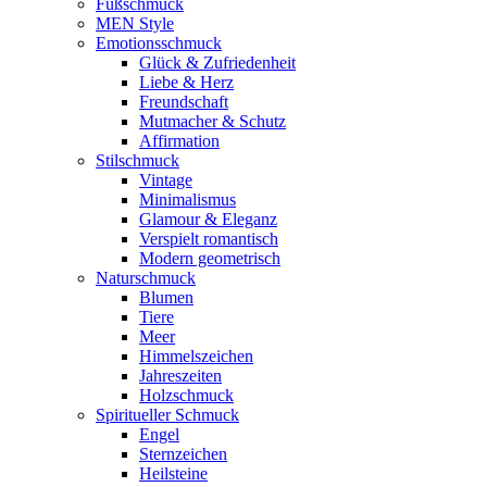
Fußschmuck
MEN Style
Emotionsschmuck
Glück & Zufriedenheit
Liebe & Herz
Freundschaft
Mutmacher & Schutz
Affirmation
Stilschmuck
Vintage
Minimalismus
Glamour & Eleganz
Verspielt romantisch
Modern geometrisch
Naturschmuck
Blumen
Tiere
Meer
Himmelszeichen
Jahreszeiten
Holzschmuck
Spiritueller Schmuck
Engel
Sternzeichen
Heilsteine