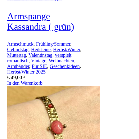
Armspange
Kassandra ( grün)
Armschmuck
,
Frühling/Sommer
,
Geburtstag
,
Heilsteine
,
Herbst/Winter
,
Muttertag
,
Valentinstag
,
verspielt
romantisch
,
Vintage
,
Weihnachten
,
Armbänder
,
Für SIE
,
Geschenkideen
,
Herbst/Winter 2025
€
49,00
*
In den Warenkorb