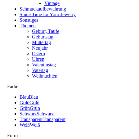
Vintage
Schmuckaufbewahrung
Shine Time for Your Jewelry
Sonstiges
Themen
Geburt, Taufe
Geburtstag
Muttertag
Neujahr
Ostern
Uhren
Valentinstag
Vatertag
Weihnachten
Farbe
Blau
Blau
Gold
Gold
Grün
Grün
Schwarz
Schwarz
Transparent
Transparent
Weiß
Weiß
Form