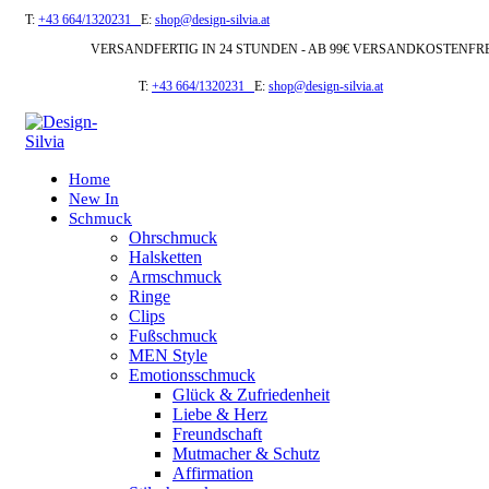
T:
+43 664/1320231
E:
shop@design-silvia.at
VERSANDFERTIG IN 24 STUNDEN - AB 99€ VERSANDKOSTENFR
T:
+43 664/1320231
E:
shop@design-silvia.at
Home
New In
Schmuck
Ohrschmuck
Halsketten
Armschmuck
Ringe
Clips
Fußschmuck
MEN Style
Emotionsschmuck
Glück & Zufriedenheit
Liebe & Herz
Freundschaft
Mutmacher & Schutz
Affirmation