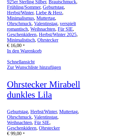
925er Sterling Silber
,
Brautschmuck
,
Frühling/Sommer
,
Geburtstag
,
Herbst/Winter
,
Liebe & Herz
,
Minimalismus
,
Muttertag
,
Ohrschmuck
,
Valentinstag
,
verspielt
romantisch
,
Weihnachten
,
Für SIE
,
Geschenkideen
,
Herbst/Winter 2025
,
Minimalistisch
,
Ohrstecker
€
16,00
*
In den Warenkorb
Schnellansicht
Zur Wunschliste hinzufügen
Ohrstecker Mirabell
dunkles Lila
Geburtstag
,
Herbst/Winter
,
Muttertag
,
Ohrschmuck
,
Valentinstag
,
Weihnachten
,
Für SIE
,
Geschenkideen
,
Ohrstecker
€
99,00
*