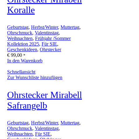
Koralle
Geburtstag
,
Herbst/Winter
,
Muttertag
,
Ohrschmuck
,
Valentinstag
,
Weihnachten
,
Frühjahr /Sommer
Kollektion 2025
,
Für SIE
,
Geschenkideen
,
Ohrstecker
€
99,00
*
In den Warenkorb
Schnellansicht
Zur Wunschliste hinzufügen
Ohrstecker Mirabell
Safrangelb
Geburtstag
,
Herbst/Winter
,
Muttertag
,
Ohrschmuck
,
Valentinstag
,
Weihnachten
,
Für SIE
,