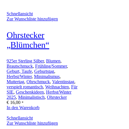
Schnellansicht
Zur Wunschliste hinzufügen
Ohrstecker
„Blümchen“
925er Sterling Silber
,
Blumen
,
Brautschmuck
,
Frühling/Sommer
,
Geburt, Taufe
,
Geburtstag
,
Herbst/Winter
,
Minimalismus
,
Muttertag
,
Ohrschmuck
,
Valentinstag
,
verspielt romantisch
,
Weihnachten
,
Für
SIE
,
Geschenkideen
,
Herbst/Winter
2025
,
Minimalistisch
,
Ohrstecker
€
16,00
*
In den Warenkorb
Schnellansicht
Zur Wunschliste hinzufügen