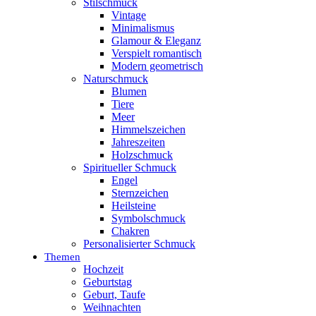
Stilschmuck
Vintage
Minimalismus
Glamour & Eleganz
Verspielt romantisch
Modern geometrisch
Naturschmuck
Blumen
Tiere
Meer
Himmelszeichen
Jahreszeiten
Holzschmuck
Spiritueller Schmuck
Engel
Sternzeichen
Heilsteine
Symbolschmuck
Chakren
Personalisierter Schmuck
Themen
Hochzeit
Geburtstag
Geburt, Taufe
Weihnachten