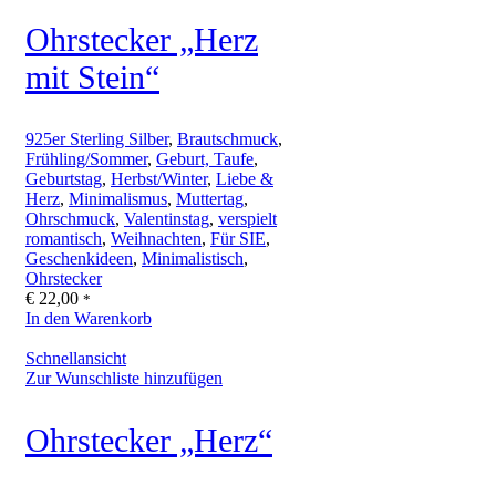
Ohrstecker „Herz
mit Stein“
925er Sterling Silber
,
Brautschmuck
,
Frühling/Sommer
,
Geburt, Taufe
,
Geburtstag
,
Herbst/Winter
,
Liebe &
Herz
,
Minimalismus
,
Muttertag
,
Ohrschmuck
,
Valentinstag
,
verspielt
romantisch
,
Weihnachten
,
Für SIE
,
Geschenkideen
,
Minimalistisch
,
Ohrstecker
€
22,00
*
In den Warenkorb
Schnellansicht
Zur Wunschliste hinzufügen
Ohrstecker „Herz“