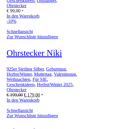
Geschenkideen
,
Ohrhänger
,
Ohrstecker
€
99,00
*
In den Warenkorb
-10%
Schnellansicht
Zur Wunschliste hinzufügen
Ohrstecker Niki
925er Sterling Silber
,
Geburtstag
,
Herbst/Winter
,
Muttertag
,
Valentinstag
,
Weihnachten
,
Für SIE
,
Geschenkideen
,
Herbst/Winter 2025
,
Ohrstecker
Ursprünglicher
Aktueller
€
199,00
€
179,00
*
Preis
Preis
In den Warenkorb
war:
ist:
€ 199,00
€ 179,00.
Schnellansicht
Zur Wunschliste hinzufügen