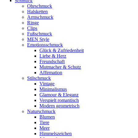
Schmuck
Ohrschmuck
Halsketten
Armschmuck
Ringe
Clips
Fußschmuck
MEN Style
Emotionsschmuck
Glück & Zufriedenheit
Liebe & Herz
Freundschaft
Mutmacher & Schutz
Affirmation
Stilschmuck
Vintage
Minimalismus
Glamour & Eleganz
Verspielt romantisch
Modern geometrisch
Naturschmuck
Blumen
Tiere
Meer
Himmelszeichen