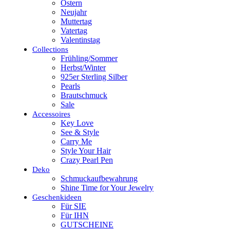
Ostern
Neujahr
Muttertag
Vatertag
Valentinstag
Collections
Frühling/Sommer
Herbst/Winter
925er Sterling Silber
Pearls
Brautschmuck
Sale
Accessoires
Key Love
See & Style
Carry Me
Style Your Hair
Crazy Pearl Pen
Deko
Schmuckaufbewahrung
Shine Time for Your Jewelry
Geschenkideen
Für SIE
Für IHN
GUTSCHEINE