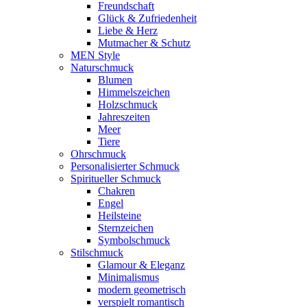
Freundschaft
Glück & Zufriedenheit
Liebe & Herz
Mutmacher & Schutz
MEN Style
Naturschmuck
Blumen
Himmelszeichen
Holzschmuck
Jahreszeiten
Meer
Tiere
Ohrschmuck
Personalisierter Schmuck
Spiritueller Schmuck
Chakren
Engel
Heilsteine
Sternzeichen
Symbolschmuck
Stilschmuck
Glamour & Eleganz
Minimalismus
modern geometrisch
verspielt romantisch