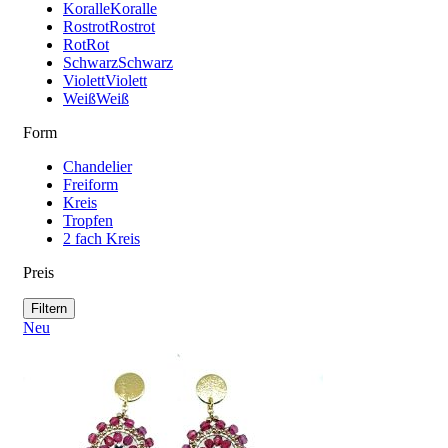
Koralle
Koralle
Rostrot
Rostrot
Rot
Rot
Schwarz
Schwarz
Violett
Violett
Weiß
Weiß
Form
Chandelier
Freiform
Kreis
Tropfen
2 fach Kreis
Preis
Filtern
Neu