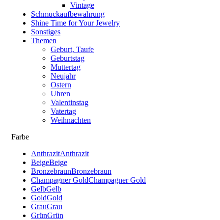
Vintage
Schmuckaufbewahrung
Shine Time for Your Jewelry
Sonstiges
Themen
Geburt, Taufe
Geburtstag
Muttertag
Neujahr
Ostern
Uhren
Valentinstag
Vatertag
Weihnachten
Farbe
Anthrazit
Anthrazit
Beige
Beige
Bronzebraun
Bronzebraun
Champagner Gold
Champagner Gold
Gelb
Gelb
Gold
Gold
Grau
Grau
Grün
Grün