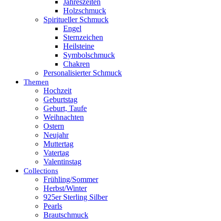
Jahreszeiten
Holzschmuck
Spiritueller Schmuck
Engel
Sternzeichen
Heilsteine
Symbolschmuck
Chakren
Personalisierter Schmuck
Themen
Hochzeit
Geburtstag
Geburt, Taufe
Weihnachten
Ostern
Neujahr
Muttertag
Vatertag
Valentinstag
Collections
Frühling/Sommer
Herbst/Winter
925er Sterling Silber
Pearls
Brautschmuck