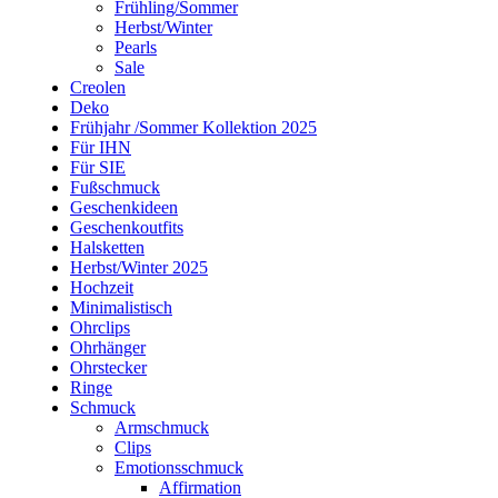
Frühling/Sommer
Herbst/Winter
Pearls
Sale
Creolen
Deko
Frühjahr /Sommer Kollektion 2025
Für IHN
Für SIE
Fußschmuck
Geschenkideen
Geschenkoutfits
Halsketten
Herbst/Winter 2025
Hochzeit
Minimalistisch
Ohrclips
Ohrhänger
Ohrstecker
Ringe
Schmuck
Armschmuck
Clips
Emotionsschmuck
Affirmation