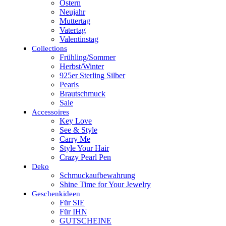
Ostern
Neujahr
Muttertag
Vatertag
Valentinstag
Collections
Frühling/Sommer
Herbst/Winter
925er Sterling Silber
Pearls
Brautschmuck
Sale
Accessoires
Key Love
See & Style
Carry Me
Style Your Hair
Crazy Pearl Pen
Deko
Schmuckaufbewahrung
Shine Time for Your Jewelry
Geschenkideen
Für SIE
Für IHN
GUTSCHEINE