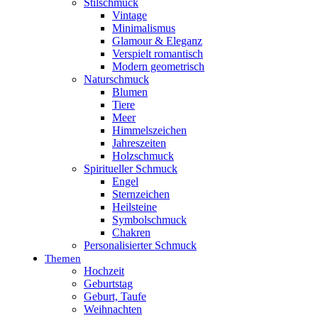
Stilschmuck
Vintage
Minimalismus
Glamour & Eleganz
Verspielt romantisch
Modern geometrisch
Naturschmuck
Blumen
Tiere
Meer
Himmelszeichen
Jahreszeiten
Holzschmuck
Spiritueller Schmuck
Engel
Sternzeichen
Heilsteine
Symbolschmuck
Chakren
Personalisierter Schmuck
Themen
Hochzeit
Geburtstag
Geburt, Taufe
Weihnachten