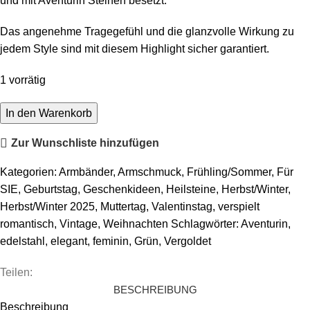
und mit Aventurin Steinen besetzt.
Das angenehme Tragegefühl und die glanzvolle Wirkung zu
jedem Style sind mit diesem Highlight sicher garantiert.
1 vorrätig
Armspange
In den Warenkorb
Kassandra
Zur Wunschliste hinzufügen
(
grün)
Kategorien:
Armbänder
,
Armschmuck
,
Frühling/Sommer
,
Für
Menge
SIE
,
Geburtstag
,
Geschenkideen
,
Heilsteine
,
Herbst/Winter
,
Herbst/Winter 2025
,
Muttertag
,
Valentinstag
,
verspielt
romantisch
,
Vintage
,
Weihnachten
Schlagwörter:
Aventurin
,
edelstahl
,
elegant
,
feminin
,
Grün
,
Vergoldet
Teilen:
BESCHREIBUNG
Beschreibung