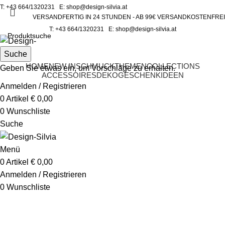
T:
+43 664/1320231
E:
shop@design-silvia.at
VERSANDFERTIG IN 24 STUNDEN - AB 99€ VERSANDKOSTENFREI
T:
+43 664/1320231
E:
shop@design-silvia.at
Suche
HOME
NEW IN
SCHMUCK
THEMEN
COLLECTIONS
Geben Sie etwas ein, um Vorschläge zu erhalten.
ACCESSOIRES
DEKO
GESCHENKIDEEN
Anmelden / Registrieren
0
Artikel
€
0,00
0
Wunschliste
Suche
Menü
0
Artikel
€
0,00
Anmelden / Registrieren
0
Wunschliste