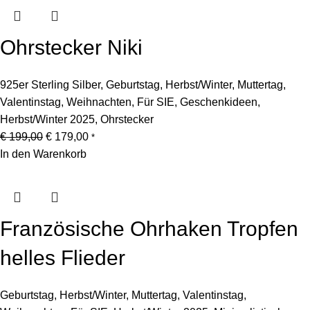
Ohrstecker Niki
925er Sterling Silber
,
Geburtstag
,
Herbst/Winter
,
Muttertag
,
Valentinstag
,
Weihnachten
,
Für SIE
,
Geschenkideen
,
Herbst/Winter 2025
,
Ohrstecker
Ursprünglicher
Aktueller
€
199,00
€
179,00
*
Preis
Preis
In den Warenkorb
war:
ist:
€ 199,00
€ 179,00.
Französische Ohrhaken Tropfen
helles Flieder
Geburtstag
,
Herbst/Winter
,
Muttertag
,
Valentinstag
,