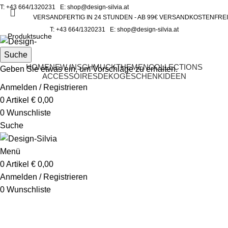
T:
+43 664/1320231
E:
shop@design-silvia.at
VERSANDFERTIG IN 24 STUNDEN - AB 99€ VERSANDKOSTENFREI
T:
+43 664/1320231
E:
shop@design-silvia.at
Suche
HOME
NEW IN
SCHMUCK
THEMEN
COLLECTIONS
Geben Sie etwas ein, um Vorschläge zu erhalten.
ACCESSOIRES
DEKO
GESCHENKIDEEN
Anmelden / Registrieren
0
Artikel
€
0,00
0
Wunschliste
Suche
Menü
0
Artikel
€
0,00
Anmelden / Registrieren
0
Wunschliste