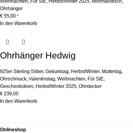
Weihnachten
,
Für SIE
,
Herbst/Winter 2025
,
Minimalistisch
,
Ohrhänger
€
55,00
*
In den Warenkorb
Ohrhänger Hedwig
925er Sterling Silber
,
Geburtstag
,
Herbst/Winter
,
Muttertag
,
Ohrschmuck
,
Valentinstag
,
Weihnachten
,
Für SIE
,
Geschenkideen
,
Herbst/Winter 2025
,
Ohrstecker
€
239,00
In den Warenkorb
Onlineshop