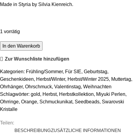
Made in Styria by Silvia Kienreich.
1 vorrätig
Ohrhänger
In den Warenkorb
Amber
Zur Wunschliste hinzufügen
Menge
Kategorien:
Frühling/Sommer
,
Für SIE
,
Geburtstag
,
Geschenkideen
,
Herbst/Winter
,
Herbst/Winter 2025
,
Muttertag
,
Ohrhänger
,
Ohrschmuck
,
Valentinstag
,
Weihnachten
Schlagwörter:
gold
,
Herbst
,
Herbstkollektion
,
Miyuki Perlen
,
Ohrringe
,
Orange
,
Schmuckunikat
,
Seedbeads
,
Swarovski
Kristalle
Teilen:
BESCHREIBUNG
ZUSÄTZLICHE INFORMATIONEN