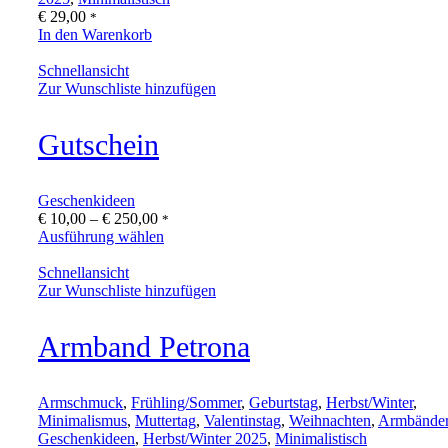
€
29,00
*
In den Warenkorb
Schnellansicht
Zur Wunschliste hinzufügen
Gutschein
Geschenkideen
Preisspanne:
€
10,00
–
€
250,00
*
€ 10,00
Ausführung wählen
bis
€ 250,00
Schnellansicht
Zur Wunschliste hinzufügen
Armband Petrona
Armschmuck
,
Frühling/Sommer
,
Geburtstag
,
Herbst/Winter
,
Minimalismus
,
Muttertag
,
Valentinstag
,
Weihnachten
,
Armbände
Geschenkideen
,
Herbst/Winter 2025
,
Minimalistisch