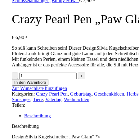
Schlüsselanhänger „Bunny Bow“
€
7,90
*
Crazy Pearl Pen „Paw G
€
6,90
*
So süß kann Schreiben sein! Dieser DesignSilvia Kugelschreiber
Pfoten-Look bringt Glanz und gute Laune auf jeden Schreibtisch
Mit funkelnden Perlen, einem kleinen Tassel und dem niedlichen
Anhänger ist er das perfekte Accessoire für alle, die Stil mit Herz
Crazy
Pearl
In den Warenkorb
Pen
Zur Wunschliste hinzufügen
„Paw
Kategorien:
Crazy Pearl Pen
,
Geburtstag
,
Geschenkideen
,
Herbs
Glam“
Sonstiges
,
Tiere
,
Vatertag
,
Weihnachten
Menge
Teilen:
Beschreibung
Beschreibung
DesignSilvia Kugelschreiber „Paw Glam“ 🐾