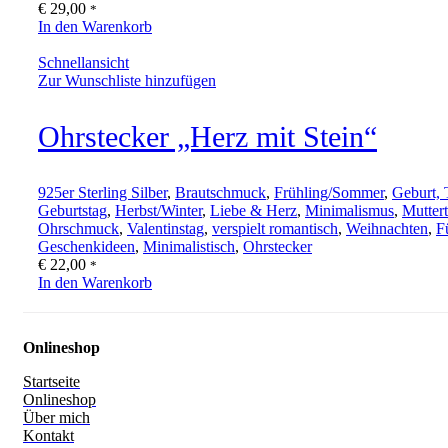
€
29,00
*
In den Warenkorb
Schnellansicht
Zur Wunschliste hinzufügen
Ohrstecker „Herz mit Stein“
925er Sterling Silber
,
Brautschmuck
,
Frühling/Sommer
,
Geburt, 
Geburtstag
,
Herbst/Winter
,
Liebe & Herz
,
Minimalismus
,
Mutter
Ohrschmuck
,
Valentinstag
,
verspielt romantisch
,
Weihnachten
,
F
Geschenkideen
,
Minimalistisch
,
Ohrstecker
€
22,00
*
In den Warenkorb
Onlineshop
Startseite
Onlineshop
Über mich
Kontakt