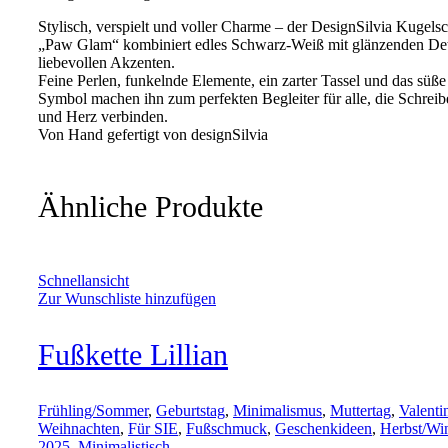
Stylisch, verspielt und voller Charme – der DesignSilvia Kugelsc
„Paw Glam“ kombiniert edles Schwarz-Weiß mit glänzenden Det
liebevollen Akzenten.
Feine Perlen, funkelnde Elemente, ein zarter Tassel und das süße
Symbol machen ihn zum perfekten Begleiter für alle, die Schreibe
und Herz verbinden.
Von Hand gefertigt von designSilvia
Ähnliche Produkte
Schnellansicht
Zur Wunschliste hinzufügen
Fußkette Lillian
Frühling/Sommer
,
Geburtstag
,
Minimalismus
,
Muttertag
,
Valenti
Weihnachten
,
Für SIE
,
Fußschmuck
,
Geschenkideen
,
Herbst/Win
2025
,
Minimalistisch