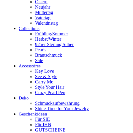
Ostern
Neujahr
Muttertag
Vatertag
Valentinstag
Collections
Frühling/Sommer
Herbst/Winter
925er Sterling Silber
Pearls
Brautschmuck
Sale
Accessoires
Key Love
See & Style
Carry Me
Style Your Hair
Crazy Pearl Pen
Deko
Schmuckaufbewahrung
Shine Time for Your Jewelry
Geschenkideen
Für SIE
Für IHN
GUTSCHEINE