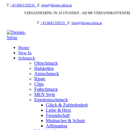
T:
+43 664/1320231
E:
shop@design-silvia.at
VERSANDFERTIG IN 24 STUNDEN - AB 99€ VERSANDKOSTENFR
T:
+43 664/1320231
E:
shop@design-silvia.at
Home
New In
Schmuck
Ohrschmuck
Halsketten
Armschmuck
Ringe
Clips
Fußschmuck
MEN Style
Emotionsschmuck
Glück & Zufriedenheit
Liebe & Herz
Freundschaft
Mutmacher & Schutz
Affirmation