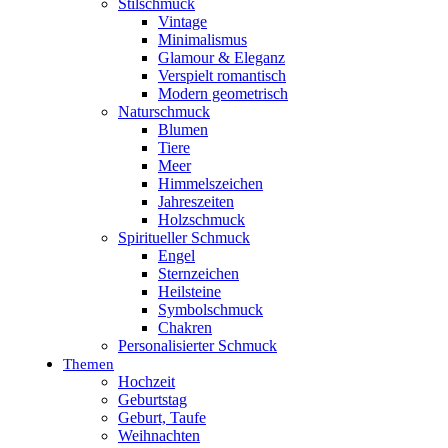
Stilschmuck
Vintage
Minimalismus
Glamour & Eleganz
Verspielt romantisch
Modern geometrisch
Naturschmuck
Blumen
Tiere
Meer
Himmelszeichen
Jahreszeiten
Holzschmuck
Spiritueller Schmuck
Engel
Sternzeichen
Heilsteine
Symbolschmuck
Chakren
Personalisierter Schmuck
Themen
Hochzeit
Geburtstag
Geburt, Taufe
Weihnachten