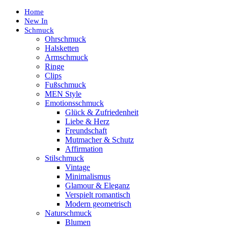
Home
New In
Schmuck
Ohrschmuck
Halsketten
Armschmuck
Ringe
Clips
Fußschmuck
MEN Style
Emotionsschmuck
Glück & Zufriedenheit
Liebe & Herz
Freundschaft
Mutmacher & Schutz
Affirmation
Stilschmuck
Vintage
Minimalismus
Glamour & Eleganz
Verspielt romantisch
Modern geometrisch
Naturschmuck
Blumen