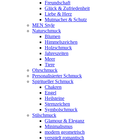
Freundschaft
Glück & Zufriedenheit
Liebe & Herz
Mutmacher & Schutz
MEN Style
Naturschmuck
Blumen
Himmelszeichen
Holzschmuck
Jahreszeiten
Meer
Tiere
Ohrschmuck
Personalisierter Schmuck
Spiritueller Schmuck
Chakren
Engel
Heilsteine
Sternzeichen
Symbolschmuck
Stilschmuck
Glamour & Eleganz
Minimalismus
modern geometrisch
verspielt romantisch