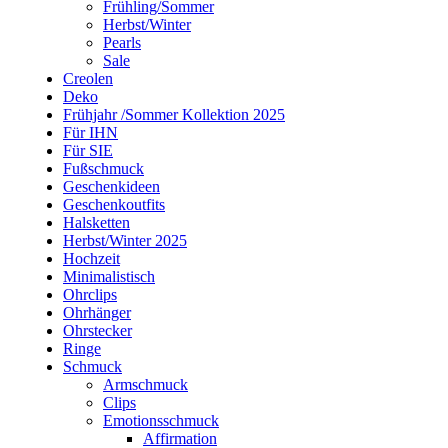
Frühling/Sommer
Herbst/Winter
Pearls
Sale
Creolen
Deko
Frühjahr /Sommer Kollektion 2025
Für IHN
Für SIE
Fußschmuck
Geschenkideen
Geschenkoutfits
Halsketten
Herbst/Winter 2025
Hochzeit
Minimalistisch
Ohrclips
Ohrhänger
Ohrstecker
Ringe
Schmuck
Armschmuck
Clips
Emotionsschmuck
Affirmation