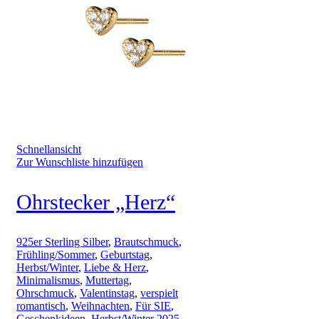
Schnellansicht
Zur Wunschliste hinzufügen
Ohrstecker „Herz“
925er Sterling Silber
,
Brautschmuck
,
Frühling/Sommer
,
Geburtstag
,
Herbst/Winter
,
Liebe & Herz
,
Minimalismus
,
Muttertag
,
Ohrschmuck
,
Valentinstag
,
verspielt
romantisch
,
Weihnachten
,
Für SIE
,
Geschenkideen
,
Herbst/Winter 2025
,