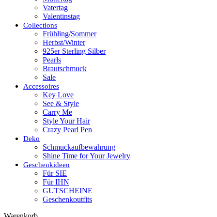
Vatertag
Valentinstag
Collections
Frühling/Sommer
Herbst/Winter
925er Sterling Silber
Pearls
Brautschmuck
Sale
Accessoires
Key Love
See & Style
Carry Me
Style Your Hair
Crazy Pearl Pen
Deko
Schmuckaufbewahrung
Shine Time for Your Jewelry
Geschenkideen
Für SIE
Für IHN
GUTSCHEINE
Geschenkoutfits
Warenkorb