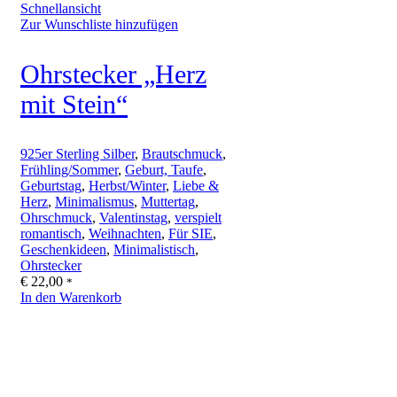
Schnellansicht
Zur Wunschliste hinzufügen
Ohrstecker „Herz
mit Stein“
925er Sterling Silber
,
Brautschmuck
,
Frühling/Sommer
,
Geburt, Taufe
,
Geburtstag
,
Herbst/Winter
,
Liebe &
Herz
,
Minimalismus
,
Muttertag
,
Ohrschmuck
,
Valentinstag
,
verspielt
romantisch
,
Weihnachten
,
Für SIE
,
Geschenkideen
,
Minimalistisch
,
Ohrstecker
€
22,00
*
In den Warenkorb