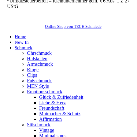
*Umsatzsteuerbefreit – Kleinunternehmer gem. § 6 Abs. 1 Z 27
UStG
Online Shop von TECH Schmiede
Home
New In
Schmuck
Ohrschmuck
Halsketten
Armschmuck
Ringe
Clips
Fußschmuck
MEN Style
Emotionsschmuck
Glück & Zufriedenheit
Liebe & Herz
Freundschaft
Mutmacher & Schutz
Affirmation
Stilschmuck
Vintage
Minimalismus