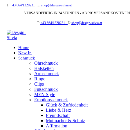
T:
+43 664/1320231
E:
shop@design-silvia.at
VERSANDFERTIG IN 24 STUNDEN - AB 99€ VERSANDKOSTENFR
T:
+43 664/1320231
E:
shop@design-silvia.at
Home
New In
Schmuck
Ohrschmuck
Halsketten
Armschmuck
Ringe
Clips
Fußschmuck
MEN Style
Emotionsschmuck
Glück & Zufriedenheit
Liebe & Herz
Freundschaft
Mutmacher & Schutz
Affirmation