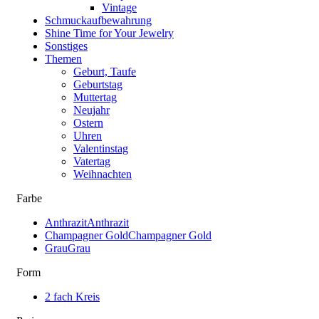
Vintage
Schmuckaufbewahrung
Shine Time for Your Jewelry
Sonstiges
Themen
Geburt, Taufe
Geburtstag
Muttertag
Neujahr
Ostern
Uhren
Valentinstag
Vatertag
Weihnachten
Farbe
Anthrazit
Anthrazit
Champagner Gold
Champagner Gold
Grau
Grau
Form
2 fach Kreis