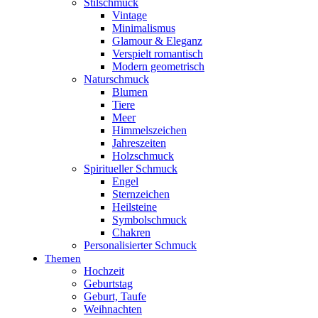
Stilschmuck
Vintage
Minimalismus
Glamour & Eleganz
Verspielt romantisch
Modern geometrisch
Naturschmuck
Blumen
Tiere
Meer
Himmelszeichen
Jahreszeiten
Holzschmuck
Spiritueller Schmuck
Engel
Sternzeichen
Heilsteine
Symbolschmuck
Chakren
Personalisierter Schmuck
Themen
Hochzeit
Geburtstag
Geburt, Taufe
Weihnachten