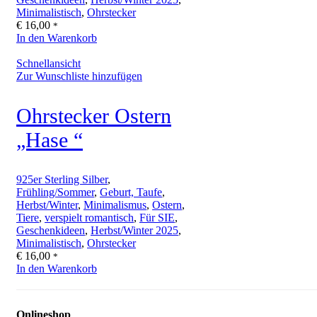
Minimalistisch
,
Ohrstecker
€
16,00
*
In den Warenkorb
Schnellansicht
Zur Wunschliste hinzufügen
Ohrstecker Ostern
„Hase “
925er Sterling Silber
,
Frühling/Sommer
,
Geburt, Taufe
,
Herbst/Winter
,
Minimalismus
,
Ostern
,
Tiere
,
verspielt romantisch
,
Für SIE
,
Geschenkideen
,
Herbst/Winter 2025
,
Minimalistisch
,
Ohrstecker
€
16,00
*
In den Warenkorb
Onlineshop