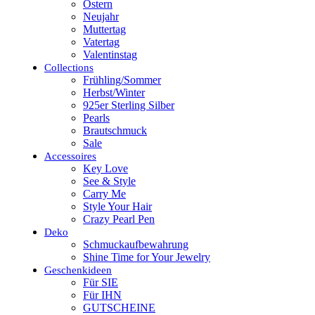
Ostern
Neujahr
Muttertag
Vatertag
Valentinstag
Collections
Frühling/Sommer
Herbst/Winter
925er Sterling Silber
Pearls
Brautschmuck
Sale
Accessoires
Key Love
See & Style
Carry Me
Style Your Hair
Crazy Pearl Pen
Deko
Schmuckaufbewahrung
Shine Time for Your Jewelry
Geschenkideen
Für SIE
Für IHN
GUTSCHEINE