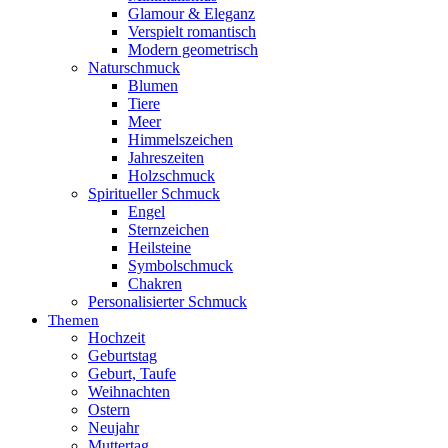
Glamour & Eleganz
Verspielt romantisch
Modern geometrisch
Naturschmuck
Blumen
Tiere
Meer
Himmelszeichen
Jahreszeiten
Holzschmuck
Spiritueller Schmuck
Engel
Sternzeichen
Heilsteine
Symbolschmuck
Chakren
Personalisierter Schmuck
Themen
Hochzeit
Geburtstag
Geburt, Taufe
Weihnachten
Ostern
Neujahr
Muttertag