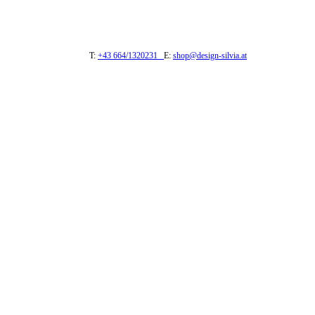
T:
+43 664/1320231
E:
shop@design-silvia.at