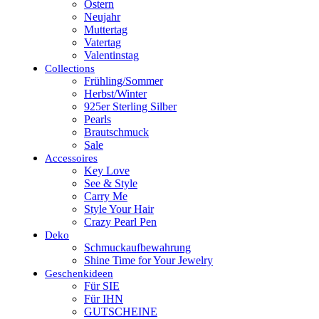
Ostern
Neujahr
Muttertag
Vatertag
Valentinstag
Collections
Frühling/Sommer
Herbst/Winter
925er Sterling Silber
Pearls
Brautschmuck
Sale
Accessoires
Key Love
See & Style
Carry Me
Style Your Hair
Crazy Pearl Pen
Deko
Schmuckaufbewahrung
Shine Time for Your Jewelry
Geschenkideen
Für SIE
Für IHN
GUTSCHEINE