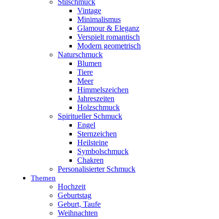
Stilschmuck
Vintage
Minimalismus
Glamour & Eleganz
Verspielt romantisch
Modern geometrisch
Naturschmuck
Blumen
Tiere
Meer
Himmelszeichen
Jahreszeiten
Holzschmuck
Spiritueller Schmuck
Engel
Sternzeichen
Heilsteine
Symbolschmuck
Chakren
Personalisierter Schmuck
Themen
Hochzeit
Geburtstag
Geburt, Taufe
Weihnachten