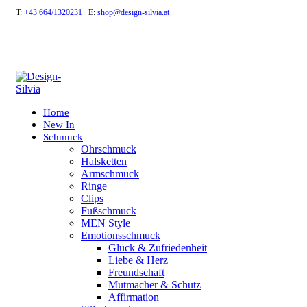
T:
+43 664/1320231
E:
shop@design-silvia.at
Home
New In
Schmuck
Ohrschmuck
Halsketten
Armschmuck
Ringe
Clips
Fußschmuck
MEN Style
Emotionsschmuck
Glück & Zufriedenheit
Liebe & Herz
Freundschaft
Mutmacher & Schutz
Affirmation