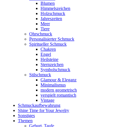
Blumen
Himmelszeichen
Holzschmuck
Jahreszeiten
Meer
Tiere
Ohrschmuck
Personalisierter Schmuck
Spiritueller Schmuck
Chakren
Engel
Heilsteine
Sternzeichen
Symbolschmuck
Stilschmuck
Glamour & Eleganz
Minimalismus
modern geometrisch
verspielt romantisch
Vintage
Schmuckaufbewahrung
Shine Time for Your Jewelry
Sonstiges
Themen
Geburt, Taufe