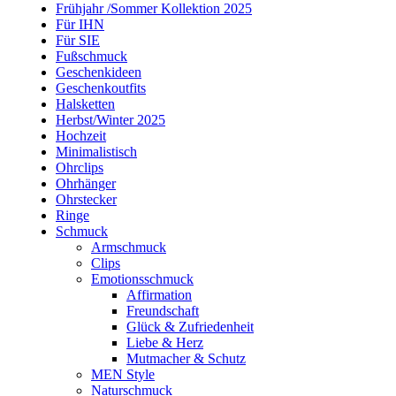
Frühjahr /Sommer Kollektion 2025
Für IHN
Für SIE
Fußschmuck
Geschenkideen
Geschenkoutfits
Halsketten
Herbst/Winter 2025
Hochzeit
Minimalistisch
Ohrclips
Ohrhänger
Ohrstecker
Ringe
Schmuck
Armschmuck
Clips
Emotionsschmuck
Affirmation
Freundschaft
Glück & Zufriedenheit
Liebe & Herz
Mutmacher & Schutz
MEN Style
Naturschmuck